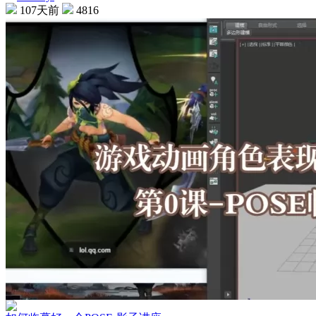
107天前
4816