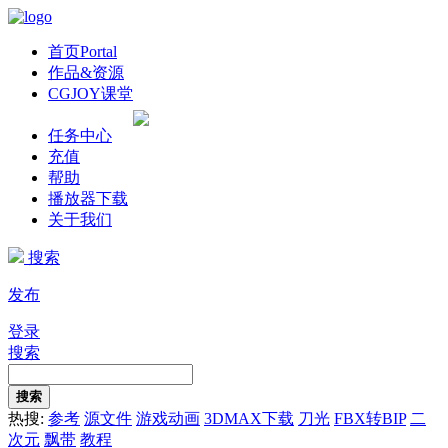
首页
Portal
作品&资源
CGJOY课堂
任务中心
充值
帮助
播放器下载
关于我们
搜索
发布
登录
搜索
搜索
热搜:
参考
源文件
游戏动画
3DMAX下载
刀光
FBX转BIP
二
次元
飘带
教程