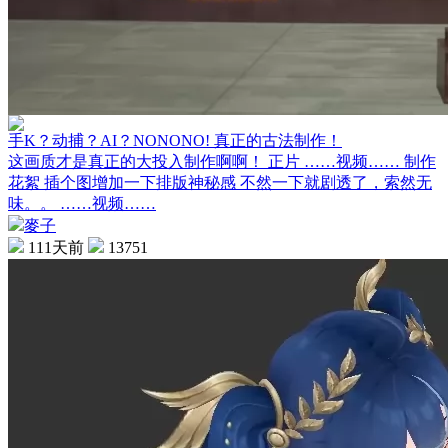
手K？动捕？AI？NONONO! 真正的古法制作！
这画质才是真正的大投入制作啊啊！ 正片 ……视频…… 制作
花絮 插个图增加一下排版神秘感 不然一下就剧透了，索然无
味。。 ……视频……
麥子
111天前
13751