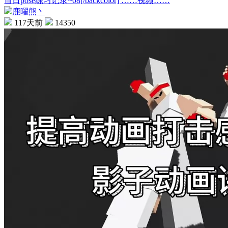
百日pose练习记录~08[/backcolor] ……视频……
鹿曜熊丶
117天前
14350