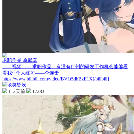
求职作品-伞武器
……视频…… 求职作品，有没有广州的研发工作机会能够看
看我~ 个人练习——伞连击
https://www.bilibili.com/video/BV1t5dhBzE1X[/bilibili]
谈笑皆欢
112天前
17283