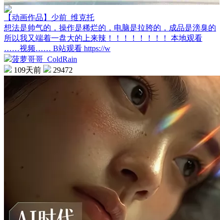
【动画作品】少前_维克托
想法是帅气的，操作是稀烂的，电脑是拉胯的，成品是滂臭的
所以我又端着一盘大的上来辣！！！！！！！！ 本地观看
……视频…… B站观看 https://w
菠萝哥哥_ColdRain
109天前
29472