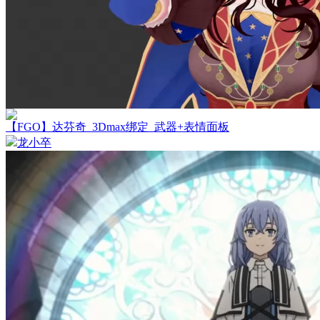
【FGO】达芬奇_3Dmax绑定_武器+表情面板
龙小卒