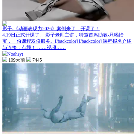
影子-《动画表现力2026》案例来了，开课了！
4.19日正式开课了。 影子老师主讲，特邀首席助教-只喝怡
宝，一份课程双份服务。[/backcolor] [/backcolor] 课程报名介绍
与连接：点我！ ……视频……
Noahsyt
109天前
7445