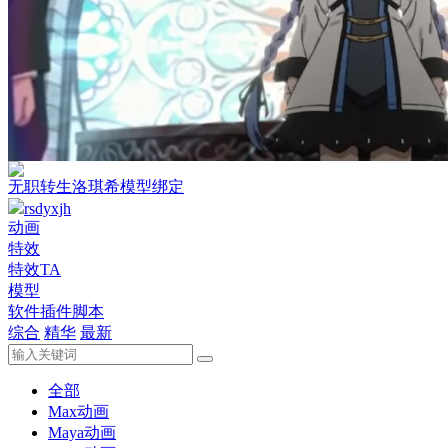
无职转生洛琪希模型绑定
rsdyxjh
动画
特效
特效TA
模型
软件插件脚本
综合
精华
最新
全部
Max动画
Maya动画