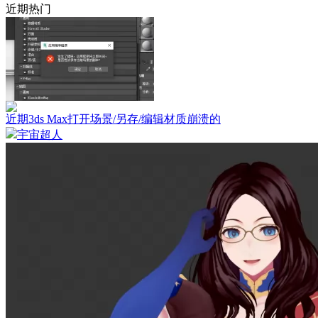
近期热门
近期3ds Max打开场景/另存/编辑材质崩溃的
宇宙超人