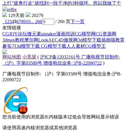
上打"疲惫行走"就找到一段干净的3秒循环。所以我做了个
reflix
129天前
20279
1
2
3
4
5
6
7
8
9
10
... 266
/ 266 页
下一页
友情链接
CGJOY论坛
微元素
uimaker
漫画培训
CG模型网
CG资源网
3dmax教程
摩尔网
LookAE
C4D
傲视网
3d模型下载
插画喵教育
趣实习
3d模型下载
CG模型下载
人人素材
CG模型王
网站地图
小黑屋
(
沪ICP备12032161号 广播电视节目制作:
（沪）字第03589号 增值电信业务: 沪B-22090722
)
广播电视节目制作: （沪）字第03589号 增值电信业务:沪B-
22090722
您当前使用的浏览器IE内核版本过低会导致网站显示错误
请使用高速内核浏览器或其他浏览器