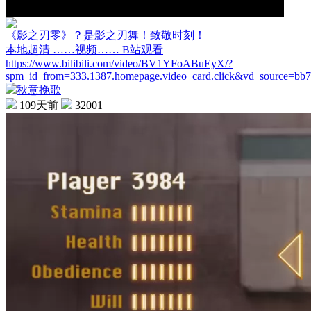
《影之刃零》？是影之刃舞！致敬时刻！
本地超清 ……视频…… B站观看
https://www.bilibili.com/video/BV1YFoABuEyX/?
spm_id_from=333.1387.homepage.video_card.click&vd_source=bb
秋意挽歌
109天前
32001