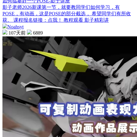
如何临摹好一个POSE-影子讲座
影子老师2026新课第一节，就要教同学们如何学习，有
POSE，有动画，这是POSE的部分截选， 希望同学们有所收
获。 课程报名链接：点我！ 教程观看 影子精彩讲
Noahsyt
107天前
6889