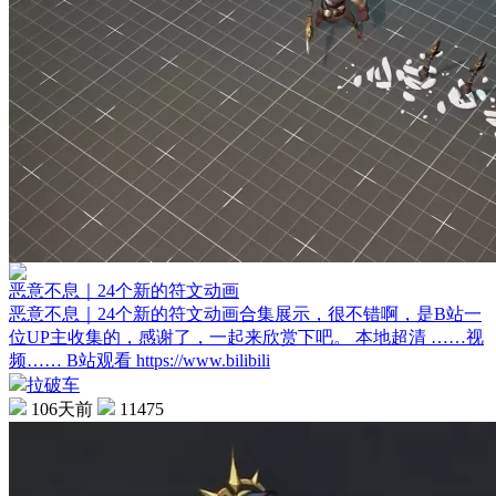
恶意不息｜24个新的符文动画
恶意不息｜24个新的符文动画合集展示，很不错啊，是B站一
位UP主收集的，感谢了，一起来欣赏下吧。 本地超清 ……视
频…… B站观看 https://www.bilibili
拉破车
106天前
11475