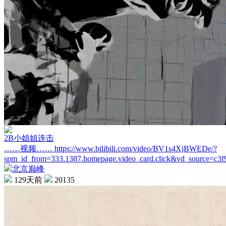
2B小姐姐连击
……视频…… https://www.bilibili.com/video/BV1s4XjBWEDe/?
spm_id_from=333.1387.homepage.video_card.click&vd_source=c3
北京巅峰
129天前
20135