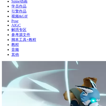
Spine动画
学员作品
引擎作品
视频&GIF
Pose
AIGC
解惑专区
参考源文件
脚本工具+教程
教程
音频
其他