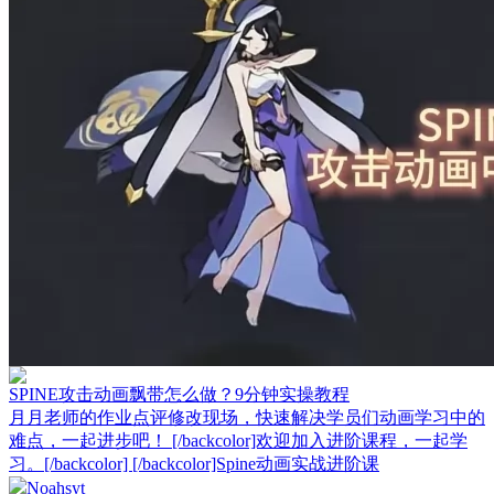
SPINE攻击动画飘带怎么做？9分钟实操教程
月月老师的作业点评修改现场，快速解决学员们动画学习中的
难点，一起进步吧！ [/backcolor]欢迎加入进阶课程，一起学
习。[/backcolor] [/backcolor]Spine动画实战进阶课
Noahsyt