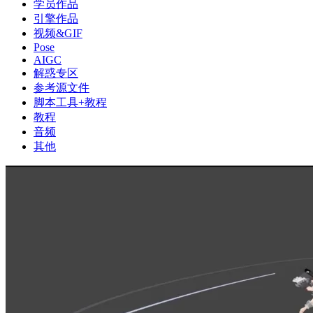
学员作品
引擎作品
视频&GIF
Pose
AIGC
解惑专区
参考源文件
脚本工具+教程
教程
音频
其他