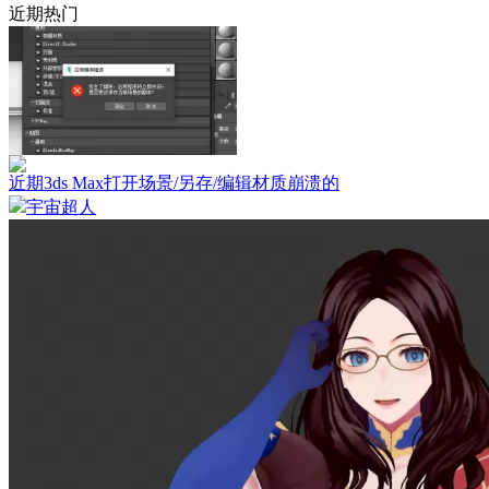
近期热门
近期3ds Max打开场景/另存/编辑材质崩溃的
宇宙超人