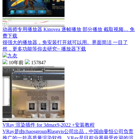
动画师专用播放器 Kinovea 逐帧播放 部分播放 截取视频… 免
费下载
很强大的播放器，免安装打开就可以用。界面简洁 一目了
然，更多功能等你去研究~ 播放器下载
九衣
10年前
157847
VRay 渲染插件 for 3dmax9-2022 +安装教程
VRay是由chaosgroup和asgvis公司出品，中国由曼恒公司负责
推广的一款高质量渲染软件。VRay是目前业界最受欢迎的渲