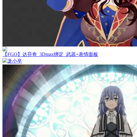
【FGO】达芬奇_3Dmax绑定_武器+表情面板
龙小卒