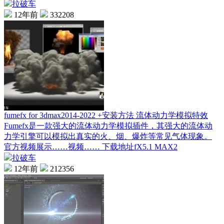
拉破车
12年前
332208
fumefx for 3dmax2014-2022 +安装方法 流体动力学模拟特效
Fumefx是一款强大的流体动力学模拟插件，其强大的流体动
力学引擎可以模拟出真实的火、烟、爆炸等常见气体现象。
官方视频展示……视频…… 下载地址fX5.1 MAX2
拉破车
12年前
212356