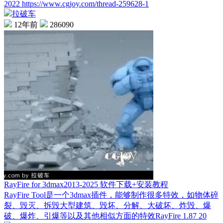
2022 https://www.cgjoy.com/thread-259628-1
拉破车
12年前
286090
RayFire for 3dmax2013-2025 软件下载+安装教程
RayFire Tool是一个3dmax插件，能够制作很多特效，如物体碎
裂、毁灭、拆毁大型建筑、毁坏、分解、大破坏、炸毁、爆
破、爆炸、引爆等以及其他相似方面的特效RayFire 1.87 20