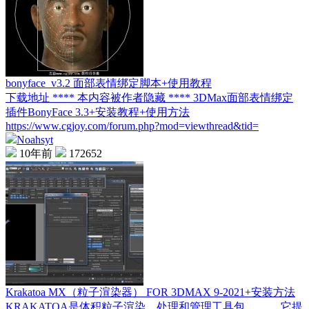
bonyface_v3.2 面部表情绑定脚本+使用教程
下载地址 **** 本内容被作者隐藏 **** 3DMax面部表情绑定
插件BonyFace 3.3+安装教程+使用方法
https://www.cgjoy.com/forum.php?mod=viewthread&tid=
Noahsyt
10年前
172652
Krakatoa MX（粒子渲染器） FOR 3DMAX 9-2021+安装方法
KRAKATOA是体积粒子渲染、处理和管理工具包。 它提