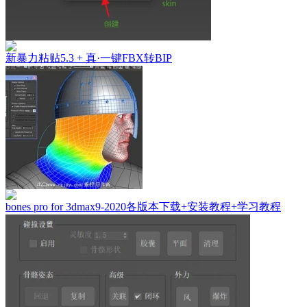
新暴力粘贴5.3 + 真·一键FBX转BIP
bones pro for 3dmax9-2020各版本下载+安装教程+学习教程