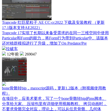
Trapcode 红巨星粒子 AE CC-cc2022 下载及安装教程 （更新
17.1版本支持AE2022）
Trapcode 17实现了长期以来备受需求的在同一三维空间中使用
Particular和Form的能力，将Form行为带到Particular中。该版本
还对植群模拟进行了升级，增加了On Predator/Pre
拉破车
12年前
269047
bone骨骼转bip，maxscript源码，更新1.2版本（附视频使用教
程）
在项目中，应美术要求，写了一个bone骨骼转bip的ms脚本。
分享给大家。 压缩包里有详细使用视频教程。 拷贝动画时，
不要求骨骼完全对应，理论上，可以从任意骨骼、几何体