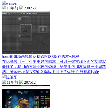
welsper
10年前
230253
bone骨骼动画镜像及初始POSE保存脚本+教程
在此抛砖引玉，引出更好的脚本，可以一键实现下面的功能就
最好了，我用的方法比较的烦琐，给急用的朋友提供一个思路
吧。测试环境 MAX2012 64位下可正常运行 在线观看[vide
拉破车
11年前
207512