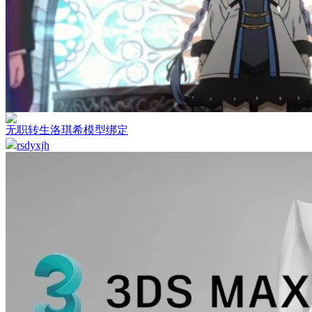
无职转生洛琪希模型绑定
rsdyxjh