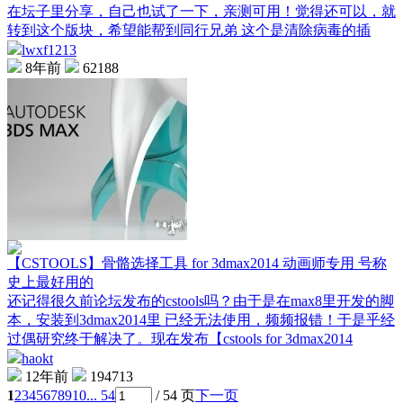
在坛子里分享，自己也试了一下，亲测可用！觉得还可以，就
转到这个版块，希望能帮到同行兄弟 这个是清除病毒的插
lwxf1213
8年前
62188
【CSTOOLS】骨骼选择工具 for 3dmax2014 动画师专用 号称
史上最好用的
还记得很久前论坛发布的cstools吗？由于是在max8里开发的脚
本，安装到3dmax2014里 已经无法使用，频频报错！于是乎经
过偶研究终于解决了。现在发布【cstools for 3dmax2014
haokt
12年前
194713
1
2
3
4
5
6
7
8
9
10
... 54
/ 54 页
下一页