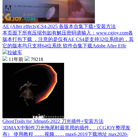
AE (After effects)CS4-2025 各版本合集下载+安装方法
本页面下所有压缩包如有解压密码请输入：www.cgjoy.com各
版本打包下载 ，注意的是仅有AE CS4是支持32位系统的，其
它的版本均只支持64位系统 软件合集下载Adobe After Effe
拉破车
11年前
79218
GhostTrails for 3dmax6-2022 刀光插件+安装方法
3DMAX中制作刀光拖尾时最常用的插件。（CGJOY整理发
布） 使用教程 ……视频…… max6-2019下载地址 max2020-