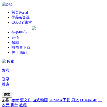
首页
Portal
作品&资源
CGJOY课堂
任务中心
充值
帮助
播放器下载
关于我们
搜索
发布
登录
搜索
搜索
热搜:
参考
源文件
游戏动画
3DMAX下载
刀光
FBX转BIP
二
次元
飘带
教程