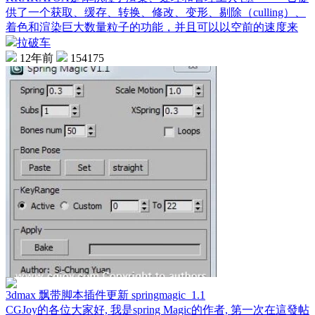
供了一个获取、缓存、转换、修改、变形、剔除（culling）、
着色和渲染巨大数量粒子的功能，并且可以以空前的速度来
拉破车
12年前
154175
3dmax 飘带脚本插件更新 springmagic_1.1
CGJoy的各位大家好, 我是spring Magic的作者, 第一次在這發帖