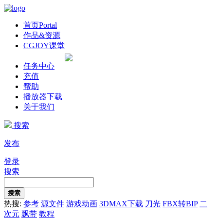
首页
Portal
作品&资源
CGJOY课堂
任务中心
充值
帮助
播放器下载
关于我们
搜索
发布
登录
搜索
搜索
热搜:
参考
源文件
游戏动画
3DMAX下载
刀光
FBX转BIP
二
次元
飘带
教程