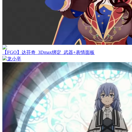
【FGO】达芬奇_3Dmax绑定_武器+表情面板
龙小卒