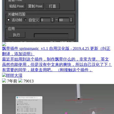
飘带插件 springmagic_v1.1 自用汉化版 - 2019.4.25 更新（纠正
翻译，添加说明）
最近开始用到这个插件，制作飘带什么的，非常方便。 英文
虽然也能使用，但是没有中文来的爽快，所以自己汉化了下！
有需要的同学，就拿去用吧。 （刚接触这个插件，
咩咩大湿
7年前
79013