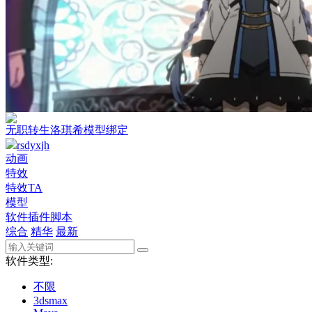
无职转生洛琪希模型绑定
rsdyxjh
动画
特效
特效TA
模型
软件插件脚本
综合
精华
最新
软件类型:
不限
3dsmax