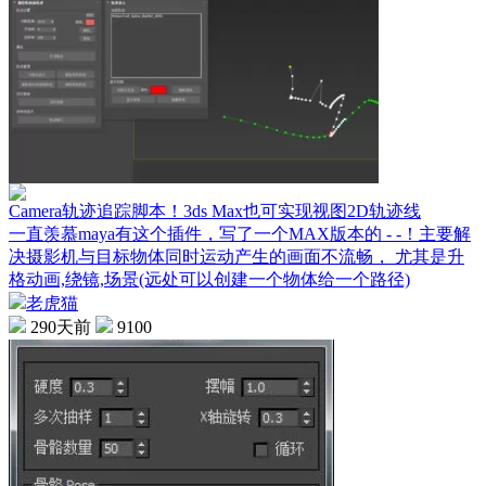
Camera轨迹追踪脚本！3ds Max也可实现视图2D轨迹线
一直羡慕maya有这个插件，写了一个MAX版本的 - -！主要解
决摄影机与目标物体同时运动产生的画面不流畅， 尤其是升
格动画,绕镜,场景(远处可以创建一个物体给一个路径)
老虎猫
290天前
9100