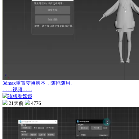
3dmax重置变换脚本，随拖随用。
……视频……
骑猪看嫦娥
21天前
4776