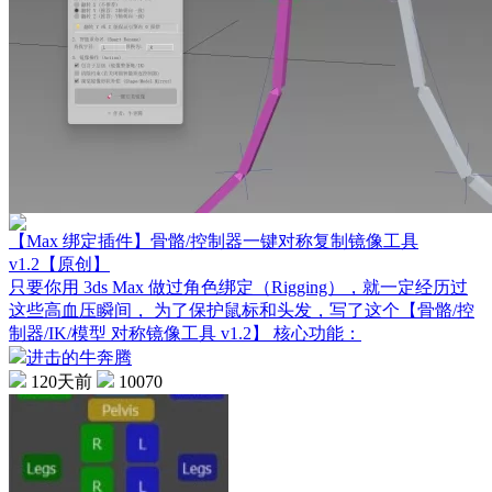
【Max 绑定插件】骨骼/控制器一键对称复制镜像工具
v1.2【原创】
只要你用 3ds Max 做过角色绑定（Rigging），就一定经历过
这些高血压瞬间， 为了保护鼠标和头发，写了这个【骨骼/控
制器/IK/模型 对称镜像工具 v1.2】 核心功能：
进击的牛奔腾
120天前
10070