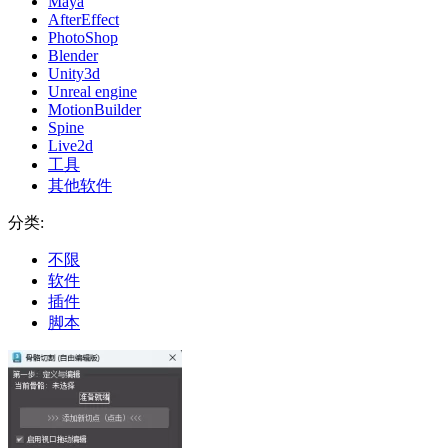
Maya
AfterEffect
PhotoShop
Blender
Unity3d
Unreal engine
MotionBuilder
Spine
Live2d
工具
其他软件
分类:
不限
软件
插件
脚本