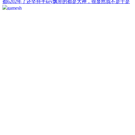
都6202年了还坚持手key飘带的都是大神，很显然我不是于是
gamesh
145天前
9219
1
2
3
4
5
6
7
8
9
10
... 54
/ 54 页
下一页
友情链接
CGJOY论坛
微元素
uimaker
漫画培训
CG模型网
CG资源网
3dmax教程
摩尔网
LookAE
C4D
傲视网
3d模型下载
插画喵教育
趣实习
3d模型下载
CG模型下载
人人素材
CG模型王
网站地图
小黑屋
(
沪ICP备12032161号 广播电视节目制作:
（沪）字第03589号 增值电信业务: 沪B-22090722
)
广播电视节目制作: （沪）字第03589号 增值电信业务:沪B-
22090722
您当前使用的浏览器IE内核版本过低会导致网站显示错误
请使用高速内核浏览器或其他浏览器