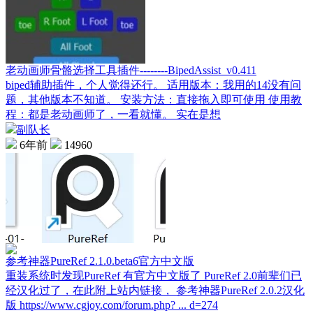
老动画师骨骼选择工具插件--------BipedAssist_v0.411
biped辅助插件，个人觉得还行。 适用版本：我用的14没有问
题，其他版本不知道。 安装方法：直接拖入即可使用 使用教
程：都是老动画师了，一看就懂。 实在是想
副队长
6年前
14960
参考神器PureRef 2.1.0.beta6官方中文版
重装系统时发现PureRef 有官方中文版了 PureRef 2.0前辈们已
经汉化过了，在此附上站内链接， 参考神器PureRef 2.0.2汉化
版 https://www.cgjoy.com/forum.php? ... d=274