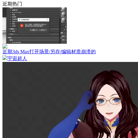
近期热门
近期3ds Max打开场景/另存/编辑材质崩溃的
宇宙超人