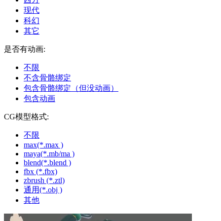
现代
科幻
其它
是否有动画:
不限
不含骨骼绑定
包含骨骼绑定（但没动画）
包含动画
CG模型格式:
不限
max(*.max )
maya(*.mb/ma )
blend(*.blend )
fbx (*.fbx)
zbrush (*.ztl)
通用(*.obj )
其他