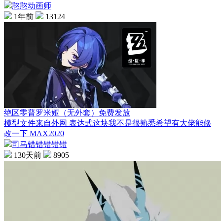
憨憨动画师
1年前
13124
绝区零普罗米娅（无外套）免费发放
模型文件来自外网 表达式这块我不是很熟悉希望有大佬能修
改一下 MAX2020
司马错错错错错
130天前
8905