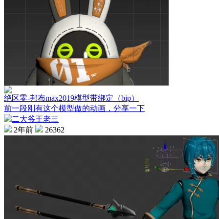
绝区零-邦布max2019模型带绑定（bip）
前一段刚有这个模型做的动画，分享一下
二大爷王老三
2年前
26362