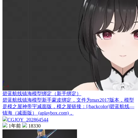
碧蓝航线镇海模型绑定（新手绑定）
碧蓝航线镇海模型新手蒙皮绑定，文件为max2017版本，模型
是模之屋神帝宇减面版，模之屋链接：[/backcolor]碧蓝航线—
镇海（减面版） (aplaybox.com)，
CGJOY_202864544
1年前
18330