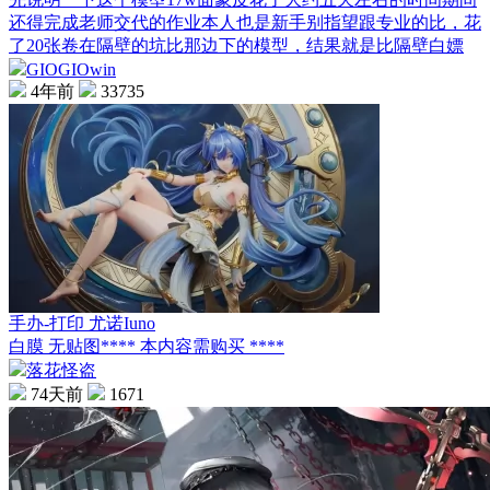
还得完成老师交代的作业本人也是新手别指望跟专业的比，花
了20张卷在隔壁的坑比那边下的模型，结果就是比隔壁白嫖
GIOGIOwin
4年前
33735
手办-打印 尤诺Iuno
白膜 无贴图**** 本内容需购买 ****
落花怪盗
74天前
1671