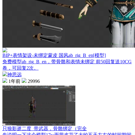
BIP+表情架设-未绑定蒙皮 国风ab_rig_B_en[模型]
免费模型ab_rig_B_en，带骨骼和表情未绑定 前50回复送10CG
卷，可回复2次。
神思远
1年前
29996
只狼影逝二度_带武器，骨骼绑定（完全
先说明一下这个模型17w面蒙皮花了大约五天左右的时间期间