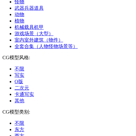
怪物
武器兵器道具
动物
植物
机械载具机甲
游戏场景（大型）
室内室外建筑（物件）
全套合集（人物怪物场景等）
CG模型风格:
不限
写实
Q版
二次元
卡通写实
其他
CG模型类别:
不限
东方
西方