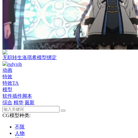
无职转生洛琪希模型绑定
rsdyxjh
动画
特效
特效TA
模型
软件插件脚本
综合
精华
最新
CG模型种类:
不限
人物