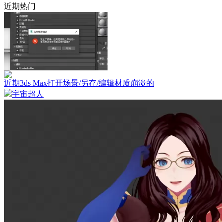
近期热门
近期3ds Max打开场景/另存/编辑材质崩溃的
宇宙超人