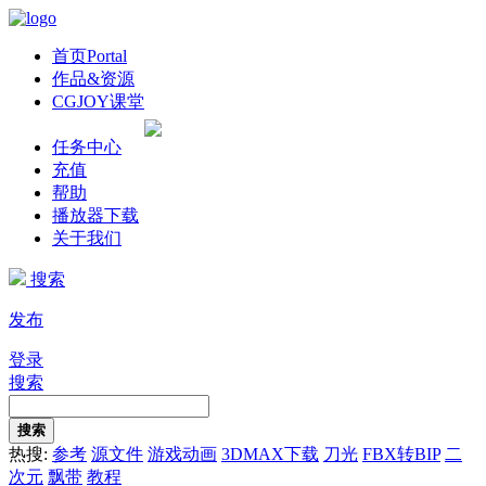
首页
Portal
作品&资源
CGJOY课堂
任务中心
充值
帮助
播放器下载
关于我们
搜索
发布
登录
搜索
搜索
热搜:
参考
源文件
游戏动画
3DMAX下载
刀光
FBX转BIP
二
次元
飘带
教程