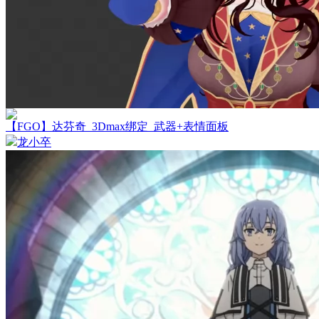
【FGO】达芬奇_3Dmax绑定_武器+表情面板
龙小卒