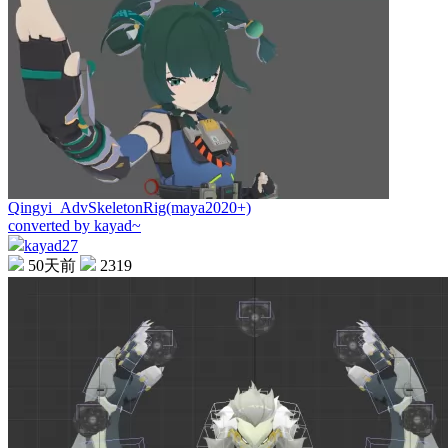
Qingyi_AdvSkeletonRig(maya2020+)
converted by kayad~
kayad27
50天前
2319