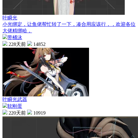
叶瞬光
小光绑定，让鱼佬帮忙转了一下，凑合用应该行，，欢迎各位
大佬精绑哈，
带桶泳
228天前
14852
叶瞬光武器
软刚蛋
220天前
10919