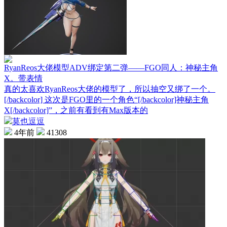
RyanReos大佬模型ADV绑定第二弹——FGO同人：神秘主角
X。带表情
真的太喜欢RyanReos大佬的模型了，所以抽空又绑了一个。
[/backcolor] 这次是FGO里的一个角色“[/backcolor]神秘主角
X[/backcolor]”，之前有看到有Max版本的
莫也逗逗
4年前
41308