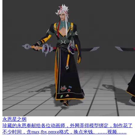
永恩星之纲
珍藏的永恩奉献给各位动画师，外网弄得模型绑定，制作花了
不少时间，含max,fbx,pmxg格式，换点米钱。……视频……