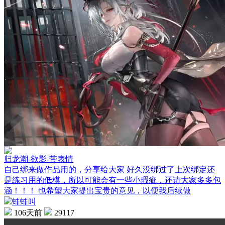
归龙潮-欲影-带表情
自己绑来做作品用的，分享给大家 好久没绑过了上次绑定还
是练习用的低模，所以可能会有一些小瑕疵，还请大家多多包
涵！！！ 也希望大家提出宝贵的意见，以便我后续做
蛙蛙叫
106天前
29117