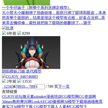
一个牛仔妹子（附整个系列无绑定模型）
大小臂大小腿都绑了扭曲链接，面部只绑了眼球和眼皮，本来
想弄整个面部的，结果发现这个模型有点糙，好多点没焊...弄
来弄去懒得修，索性就把除了眼睛的都删掉了- - 随手
玖津
6年前
8299
阴阳师妖刀姬 迭代模型
CGJOY_840746883
2年前
13531
1
2
3
4
5
6
7
8
9
10
... 789
/ 789 页
下一页
友情链接
CGJOY论坛
微元素
uimaker
漫画培训
CG模型网
CG资源网
3dmax教程
摩尔网
LookAE
C4D
傲视网
3d模型下载
插画喵教育
趣实习
3d模型下载
CG模型下载
人人素材
CG模型王