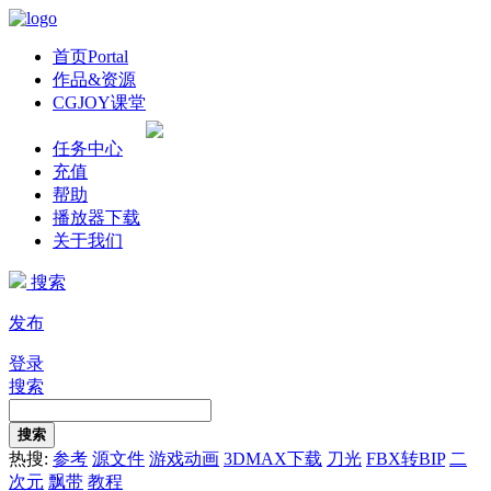
首页
Portal
作品&资源
CGJOY课堂
任务中心
充值
帮助
播放器下载
关于我们
搜索
发布
登录
搜索
搜索
热搜:
参考
源文件
游戏动画
3DMAX下载
刀光
FBX转BIP
二
次元
飘带
教程