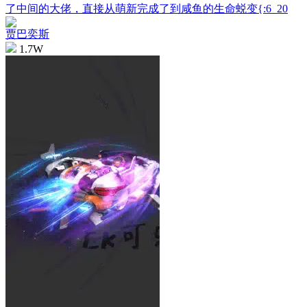
了中间的大佬，直接从萌新完成了到咸鱼的生命蜕变{:6_20
贾巴奕斯
1.7W