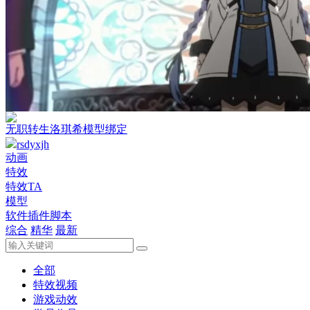
无职转生洛琪希模型绑定
rsdyxjh
动画
特效
特效TA
模型
软件插件脚本
综合
精华
最新
全部
特效视频
游戏动效