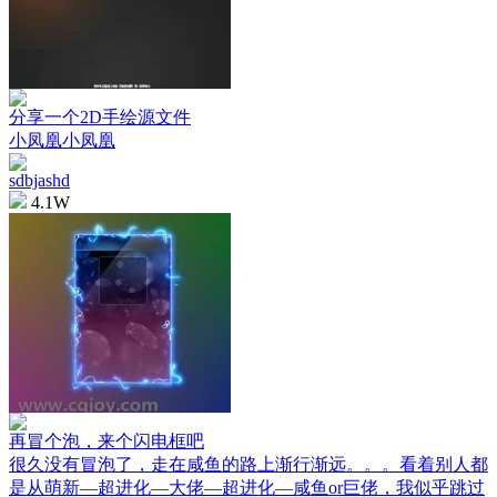
分享一个2D手绘源文件
小凤凰小凤凰
sdbjashd
4.1W
再冒个泡，来个闪电框吧
很久没有冒泡了，走在咸鱼的路上渐行渐远。。。看着别人都
是从萌新—超进化—大佬—超进化—咸鱼or巨佬，我似乎跳过