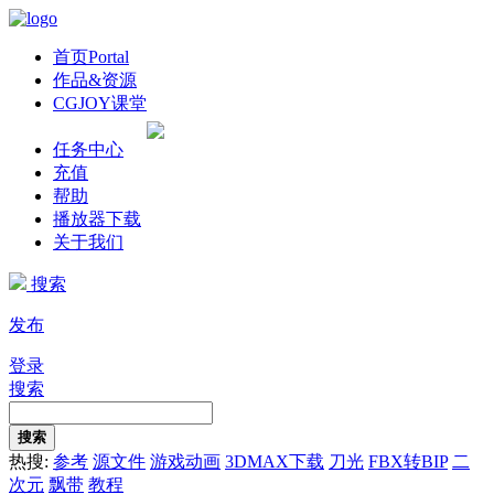
首页
Portal
作品&资源
CGJOY课堂
任务中心
充值
帮助
播放器下载
关于我们
搜索
发布
登录
搜索
搜索
热搜:
参考
源文件
游戏动画
3DMAX下载
刀光
FBX转BIP
二
次元
飘带
教程