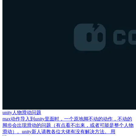
unity人物滑动问题
max动作导入到unity里面时，一个原地脚不动的动作，不动的
脚步会出现滑动的问题（有点看不出来，或者可能是整个人物
滑动）。unity新人请教各位大佬有没有解决方法。 用