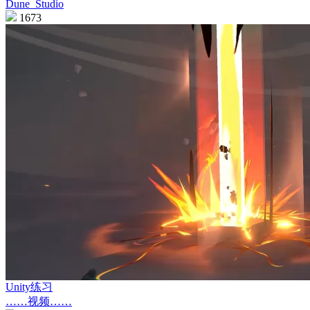
Dune_Studio
1673
Unity练习
……视频……