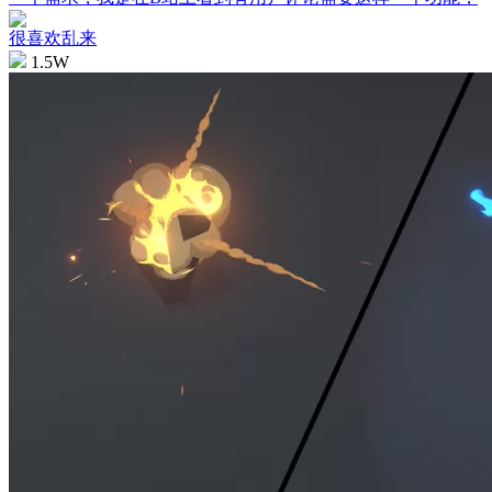
很喜欢乱来
1.5W