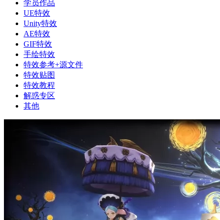
学员作品
UE特效
Unity特效
AE特效
GIF特效
手绘特效
特效参考+源文件
特效贴图
特效教程
解惑专区
其他