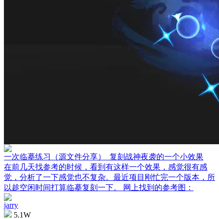
一次临摹练习（源文件分享）_复刻战神夜袭的一个小效果
在前几天找参考的时候，看到有这样一个效果，感觉很有感
觉，分析了一下感觉也不复杂。最近项目刚忙完一个版本，所
以趁空闲时间打算临摹复刻一下。 网上找到的参考图：
jarry
5.1W