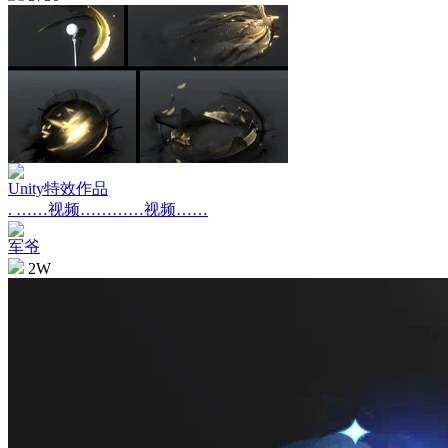
Unity特效作品
. ……视频…………视频……
军爷
2W