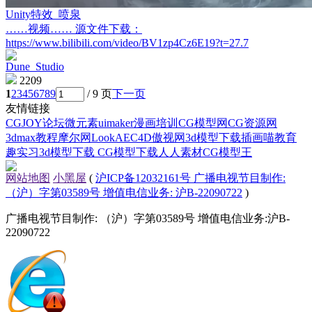
Unity特效_喷泉
……视频…… 源文件下载：
https://www.bilibili.com/video/BV1zp4Cz6E19?t=27.7
Dune_Studio
2209
1
2
3
4
5
6
7
8
9
/ 9 页
下一页
友情链接
CGJOY论坛
微元素
uimaker
漫画培训
CG模型网
CG资源网
3dmax教程
摩尔网
LookAE
C4D
傲视网
3d模型下载
插画喵教育
趣实习
3d模型下载
CG模型下载
人人素材
CG模型王
网站地图
小黑屋
(
沪ICP备12032161号 广播电视节目制作:
（沪）字第03589号 增值电信业务: 沪B-22090722
)
广播电视节目制作: （沪）字第03589号 增值电信业务:沪B-
22090722