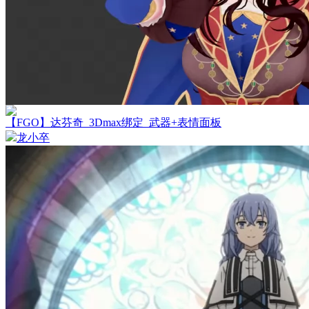
【FGO】达芬奇_3Dmax绑定_武器+表情面板
龙小卒