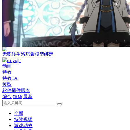
无职转生洛琪希模型绑定
rsdyxjh
动画
特效
特效TA
模型
软件插件脚本
综合
精华
最新
全部
特效视频
游戏动效