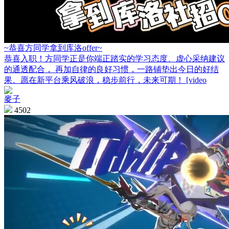
~恭喜方同学拿到库洛offer~
恭喜入职！方同学正是你端正踏实的学习态度、虚心采纳建议
的通透配合， 再加自律的良好习惯，一路铺垫出今日的好结
果。愿在新平台乘风破浪，稳步前行，未来可期！ [video
麥子
4502