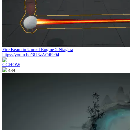
Fire Beam in Unreal Engine 5 Niagara
https://youtu.be/3U3zAOiFc94
CGHOW
489