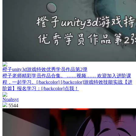
橙子unity3d游戏特效优秀学员作品第2弹
橙子老师精彩学员作品合集。 ……视频…… 欢迎加入进阶课
程，一起学习。[/backcolor] [/backcolor]游戏特效技能实战【进
阶篇】报名学习：[/backcolor]点我！
Noahsyt
5544