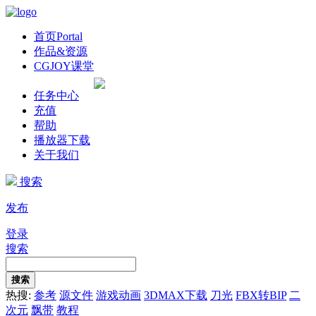
首页
Portal
作品&资源
CGJOY课堂
任务中心
充值
帮助
播放器下载
关于我们
搜索
发布
登录
搜索
搜索
热搜:
参考
源文件
游戏动画
3DMAX下载
刀光
FBX转BIP
二
次元
飘带
教程