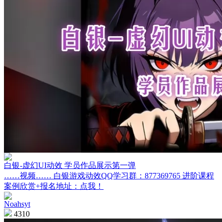
白银-虚幻UI动效 学员作品展示第一弹
……视频…… 白银游戏动效QQ学习群：877369765 进阶课程
案例欣赏+报名地址：点我！
Noahsyt
4310