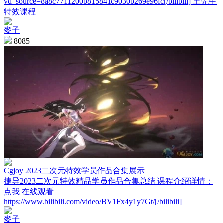
vd_source=8a8c7711200b815841c9030b269e96fc[/bilibili] 王先生
特效课程
麥子
8085
Cgjoy 2023二次元特效学员作品合集展示
捷导2023二次元特效精品学员作品合集总结 课程介绍详情：
点我 在线观看
https://www.bilibili.com/video/BV1Fx4y1y7Gt/[/bilibili]
麥子