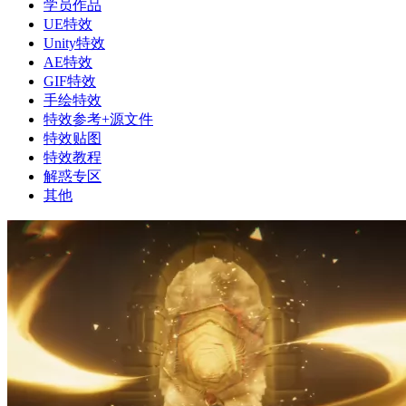
学员作品
UE特效
Unity特效
AE特效
GIF特效
手绘特效
特效参考+源文件
特效贴图
特效教程
解惑专区
其他