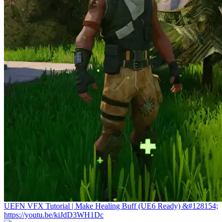
UEFN VFX Tutorial | Make Healing Buff (UE6 Ready) &#128154;
https://youtu.be/kiJdD3WH1Dc