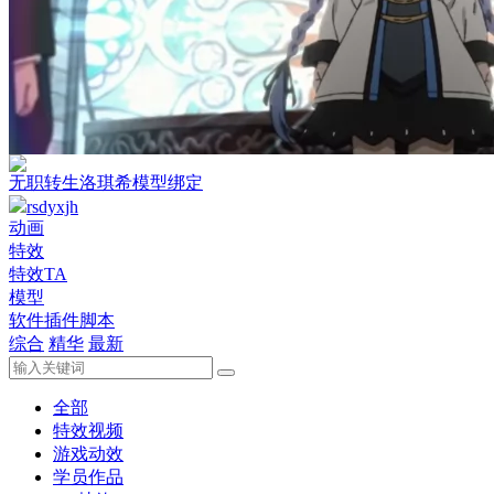
无职转生洛琪希模型绑定
rsdyxjh
动画
特效
特效TA
模型
软件插件脚本
综合
精华
最新
全部
特效视频
游戏动效
学员作品