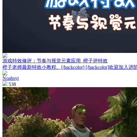
游戏特效修评：节奏与视觉元素应用_橙子评特效
橙子老师最新特效小教程。[/backcolor] [/backcolor]欢迎加入进
Noahsyt
538