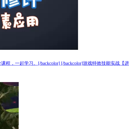
阶课程，一起学习。[/backcolor] [/backcolor]游戏特效技能实战【