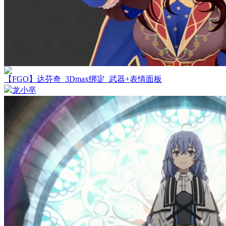
【FGO】达芬奇_3Dmax绑定_武器+表情面板
龙小卒