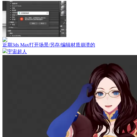
近期3ds Max打开场景/另存/编辑材质崩溃的
宇宙超人