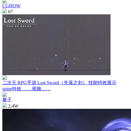
CGHOW
67
二次元 RPG手游 Lost Sword（失落之剑） 技能特效展示
spine特效 ……视频……
麥子
2.4W