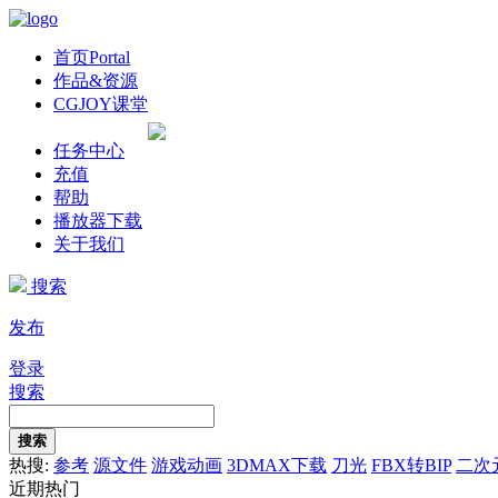
首页
Portal
作品&资源
CGJOY课堂
任务中心
充值
帮助
播放器下载
关于我们
搜索
发布
登录
搜索
搜索
热搜:
参考
源文件
游戏动画
3DMAX下载
刀光
FBX转BIP
二次
近期热门