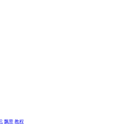
元
飘带
教程