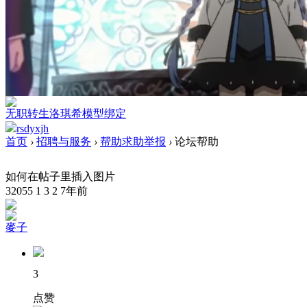
无职转生洛琪希模型绑定
rsdyxjh
首页
›
招聘与服务
›
帮助求助举报
›
论坛帮助
如何在帖子里插入图片
32055
1
3
2
7年前
麥子
3
点赞