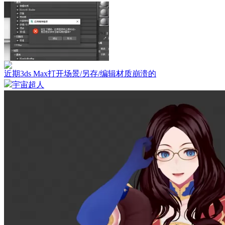
近期3ds Max打开场景/另存/编辑材质崩溃的
宇宙超人