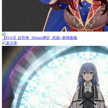
【FGO】达芬奇_3Dmax绑定_武器+表情面板
龙小卒