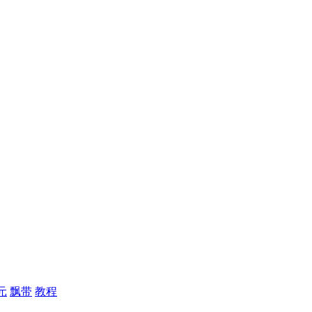
元
飘带
教程