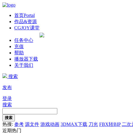
首页
Portal
作品&资源
CGJOY课堂
任务中心
充值
帮助
播放器下载
关于我们
搜索
发布
登录
搜索
搜索
热搜:
参考
源文件
游戏动画
3DMAX下载
刀光
FBX转BIP
二次
近期热门