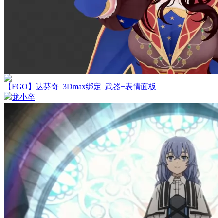
【FGO】达芬奇_3Dmax绑定_武器+表情面板
龙小卒