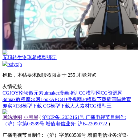
无职转生洛琪希模型绑定
rsdyxjh
抱歉，本帖要求阅读权限高于 255 才能浏览
友情链接
CGJOY论坛
微元素
uimaker
漫画培训
CG模型网
CG资源网
3dmax教程
摩尔网
LookAE
C4D
傲视网
3d模型下载
插画喵教育
趣实习
3d模型下载
CG模型下载
人人素材
CG模型王
网站地图
小黑屋
(
沪ICP备12032161号 广播电视节目制作:
（沪）字第03589号 增值电信业务: 沪B-22090722
)
广播电视节目制作: （沪）字第03589号 增值电信业务:沪B-