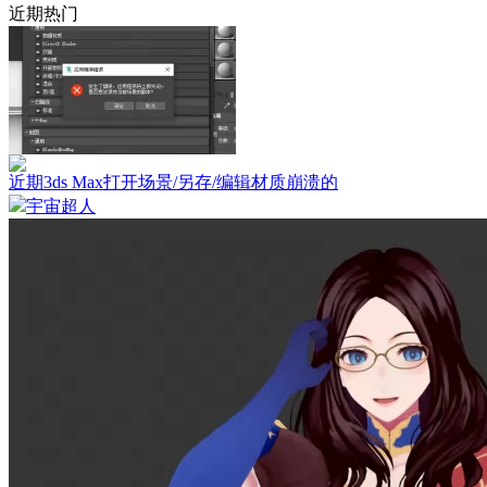
近期热门
近期3ds Max打开场景/另存/编辑材质崩溃的
宇宙超人