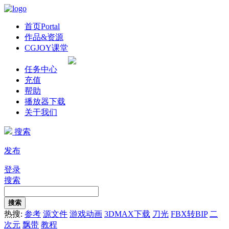
首页
Portal
作品&资源
CGJOY课堂
任务中心
充值
帮助
播放器下载
关于我们
搜索
发布
登录
搜索
搜索
热搜:
参考
源文件
游戏动画
3DMAX下载
刀光
FBX转BIP
二
次元
飘带
教程