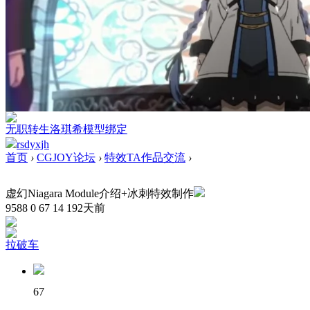
无职转生洛琪希模型绑定
rsdyxjh
首页
›
CGJOY论坛
›
特效TA作品交流
›
虚幻Niagara Module介绍+冰刺特效制作
9588
0
67
14
192天前
拉破车
67