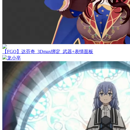
【FGO】达芬奇_3Dmax绑定_武器+表情面板
龙小卒