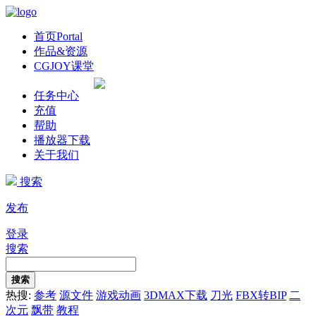
首页
Portal
作品&资源
CGJOY课堂
任务中心
充值
帮助
播放器下载
关于我们
搜索
发布
登录
搜索
搜索
热搜:
参考
源文件
游戏动画
3DMAX下载
刀光
FBX转BIP
二
次元
飘带
教程