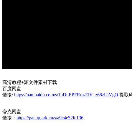
高清教程+源文件素材下载
百度网盘
链接:
https://pan.baidu.com/s/1hDnEPFRm-ElV_z68zUtVgQ
提取码:
夸克网盘
链接：
https://pan.quark.cn/s/a9c4e52fe136