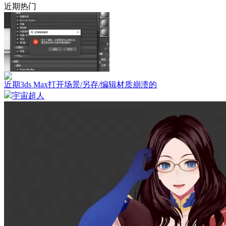
近期热门
近期3ds Max打开场景/另存/编辑材质崩溃的
宇宙超人