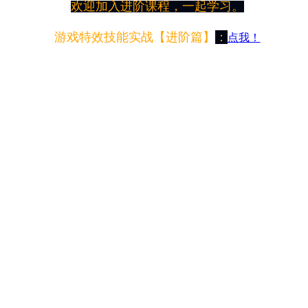
欢迎加入进阶课程，一起学习。
游戏特效技能实战【进阶篇】
：
点我！
橙子游戏特效QQ交流群：742137464