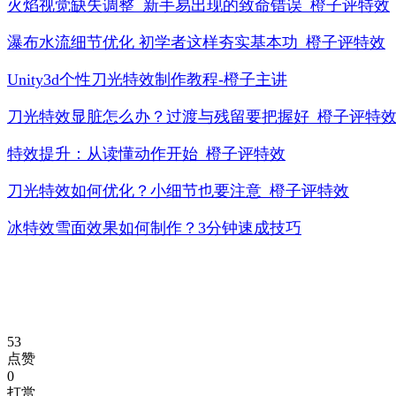
火焰视觉缺失调整 新手易出现的致命错误_橙子评特效
瀑布水流细节优化 初学者这样夯实基本功_橙子评特效
Unity3d个性刀光特效制作教程-橙子主讲
刀光特效显脏怎么办？过渡与残留要把握好_橙子评特
特效提升：从读懂动作开始_橙子评特效
刀光特效如何优化？小细节也要注意_橙子评特效
冰特效雪面效果如何制作？3分钟速成技巧
53
点赞
0
打赏