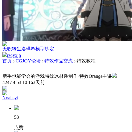
无职转生洛琪希模型绑定
rsdyxjh
首页
›
CGJOY论坛
›
特效作品交流
›
特效教程
新手也能学会的游戏特效冰材质制作-特效Orange主讲
4247
4
53
10
163天前
Noahsyt
53
点赞