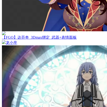
【FGO】达芬奇_3Dmax绑定_武器+表情面板
龙小卒