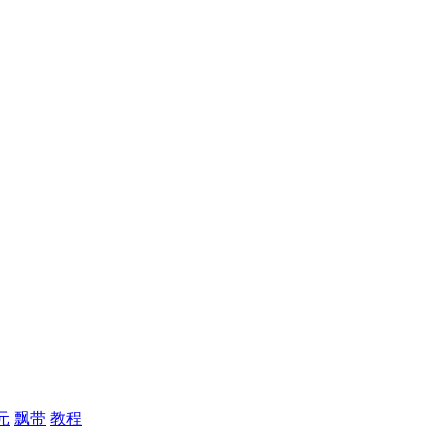
元
飘带
教程