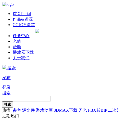
首页
Portal
作品&资源
CGJOY课堂
任务中心
充值
帮助
播放器下载
关于我们
搜索
发布
登录
搜索
搜索
热搜:
参考
源文件
游戏动画
3DMAX下载
刀光
FBX转BIP
二次
近期热门