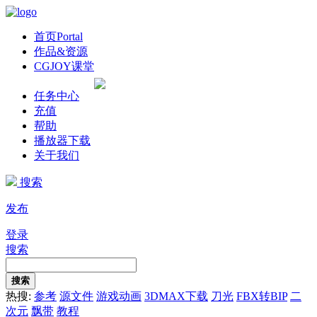
首页
Portal
作品&资源
CGJOY课堂
任务中心
充值
帮助
播放器下载
关于我们
搜索
发布
登录
搜索
搜索
热搜:
参考
源文件
游戏动画
3DMAX下载
刀光
FBX转BIP
二
次元
飘带
教程