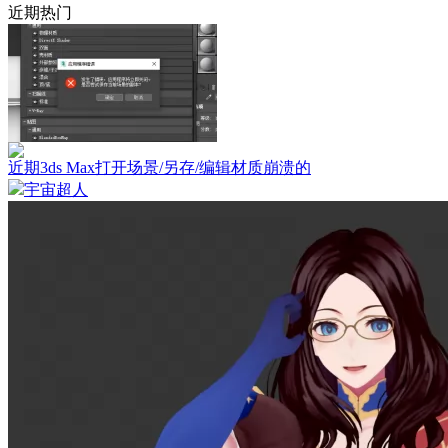
近期热门
近期3ds Max打开场景/另存/编辑材质崩溃的
宇宙超人