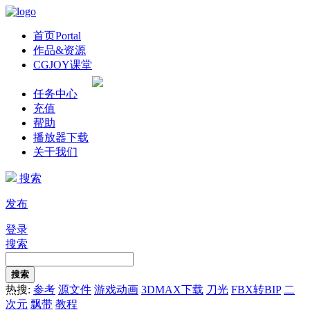
首页
Portal
作品&资源
CGJOY课堂
任务中心
充值
帮助
播放器下载
关于我们
搜索
发布
登录
搜索
搜索
热搜:
参考
源文件
游戏动画
3DMAX下载
刀光
FBX转BIP
二
次元
飘带
教程