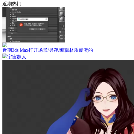
近期热门
近期3ds Max打开场景/另存/编辑材质崩溃的
宇宙超人