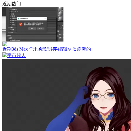
近期热门
近期3ds Max打开场景/另存/编辑材质崩溃的
宇宙超人