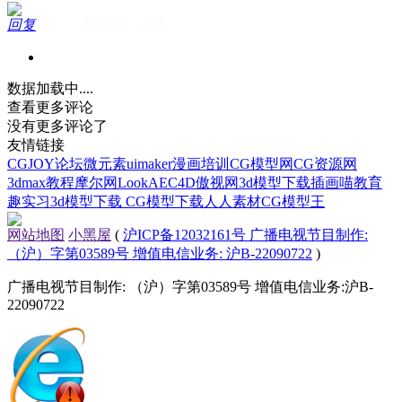
回复
34天前 · 6楼
数据加载中....
查看更多评论
没有更多评论了
友情链接
CGJOY论坛
微元素
uimaker
漫画培训
CG模型网
CG资源网
3dmax教程
摩尔网
LookAE
C4D
傲视网
3d模型下载
插画喵教育
趣实习
3d模型下载
CG模型下载
人人素材
CG模型王
网站地图
小黑屋
(
沪ICP备12032161号 广播电视节目制作:
（沪）字第03589号 增值电信业务: 沪B-22090722
)
广播电视节目制作: （沪）字第03589号 增值电信业务:沪B-
22090722