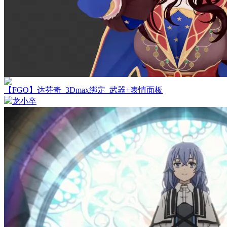
【FGO】达芬奇_3Dmax绑定_武器+表情面板
龙小卒