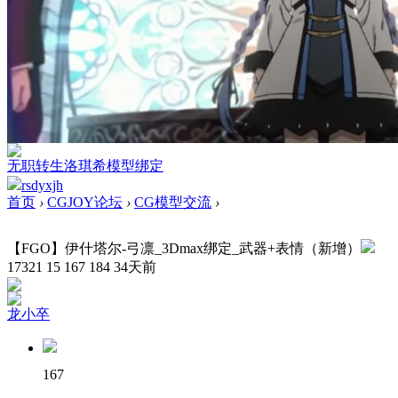
无职转生洛琪希模型绑定
rsdyxjh
首页
›
CGJOY论坛
›
CG模型交流
›
【FGO】伊什塔尔-弓凛_3Dmax绑定_武器+表情（新增）
17321
15
167
184
34天前
龙小卒
167