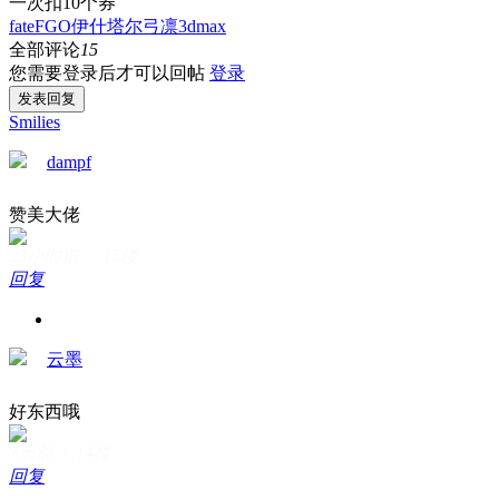
一次扣10个券
fate
FGO
伊什塔尔
弓凛
3dmax
全部评论
15
您需要登录后才可以回帖
登录
发表回复
Smilies
dampf
赞美大佬
23小时前 · 15楼
回复
云墨
好东西哦
7天前 · 14楼
回复