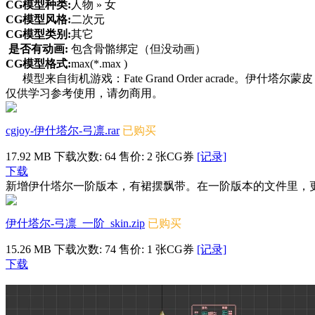
CG模型种类:
人物 » 女
CG模型风格:
二次元
CG模型类别:
其它
是否有动画:
包含骨骼绑定（但没动画）
CG模型格式:
max(*.max )
模型来自街机游戏：Fate Grand Order acrade
仅供学习参考使用，请勿商用。
cgjoy-伊什塔尔-弓凛.rar
已购买
17.92 MB
下载次数: 64
售价: 2 张CG券
[记录]
下载
新增伊什塔尔一阶版本，有裙摆飘带。在一阶版本的文件里，
伊什塔尔-弓凛_一阶_skin.zip
已购买
15.26 MB
下载次数: 74
售价: 1 张CG券
[记录]
下载