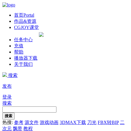
首页
Portal
作品&资源
CGJOY课堂
任务中心
充值
帮助
播放器下载
关于我们
搜索
发布
登录
搜索
搜索
热搜:
参考
源文件
游戏动画
3DMAX下载
刀光
FBX转BIP
二
次元
飘带
教程