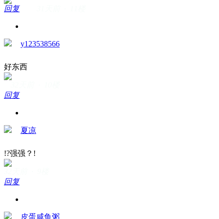
回复
31天前 · 11楼
y123538566
好东西
32天前 · 10楼
回复
夏凉
!?强强？!
32天前 · 9楼
回复
皮蛋咸鱼粥