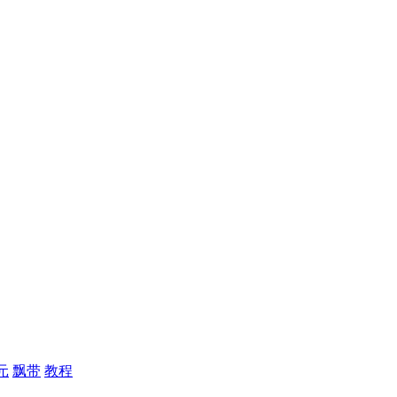
元
飘带
教程