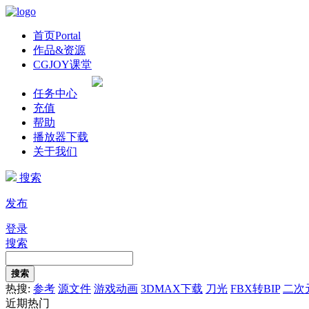
首页
Portal
作品&资源
CGJOY课堂
任务中心
充值
帮助
播放器下载
关于我们
搜索
发布
登录
搜索
搜索
热搜:
参考
源文件
游戏动画
3DMAX下载
刀光
FBX转BIP
二次
近期热门