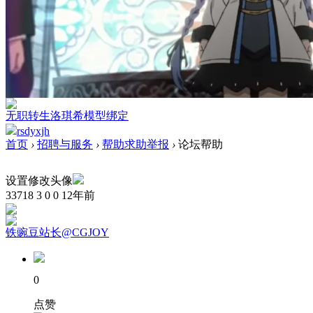
无职转生洛琪希模型绑定
rsdyxjh
首页
›
招聘与服务
›
帮助求助举报
›
论坛帮助
设置修改头像
33718
3
0
0
12年前
铁豌豆站长@CGJOY
0
点赞