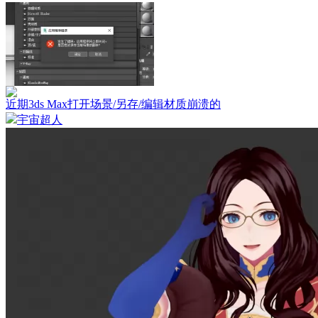
近期3ds Max打开场景/另存/编辑材质崩溃的
宇宙超人