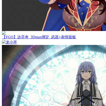
【FGO】达芬奇_3Dmax绑定_武器+表情面板
龙小卒