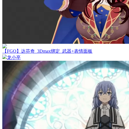
【FGO】达芬奇_3Dmax绑定_武器+表情面板
龙小卒