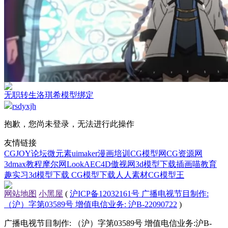
无职转生洛琪希模型绑定
rsdyxjh
抱歉，您尚未登录，无法进行此操作
友情链接
CGJOY论坛
微元素
uimaker
漫画培训
CG模型网
CG资源网
3dmax教程
摩尔网
LookAE
C4D
傲视网
3d模型下载
插画喵教育
趣实习
3d模型下载
CG模型下载
人人素材
CG模型王
网站地图
小黑屋
(
沪ICP备12032161号 广播电视节目制作:
（沪）字第03589号 增值电信业务: 沪B-22090722
)
广播电视节目制作: （沪）字第03589号 增值电信业务:沪B-