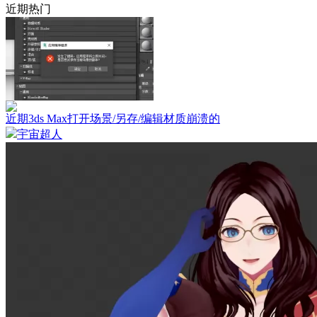
近期热门
近期3ds Max打开场景/另存/编辑材质崩溃的
宇宙超人