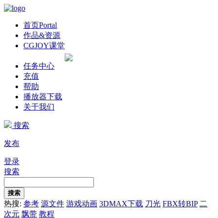
首页
Portal
作品&资源
CGJOY课堂
任务中心
充值
帮助
播放器下载
关于我们
搜索
发布
登录
搜索
搜索
热搜:
参考
源文件
游戏动画
3DMAX下载
刀光
FBX转BIP
二
次元
飘带
教程