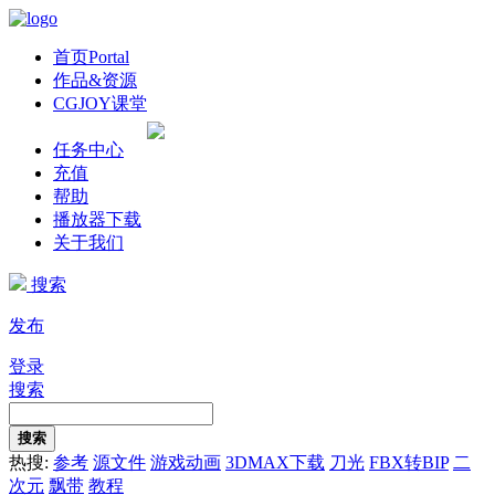
首页
Portal
作品&资源
CGJOY课堂
任务中心
充值
帮助
播放器下载
关于我们
搜索
发布
登录
搜索
搜索
热搜:
参考
源文件
游戏动画
3DMAX下载
刀光
FBX转BIP
二
次元
飘带
教程