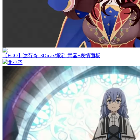
【FGO】达芬奇_3Dmax绑定_武器+表情面板
龙小卒