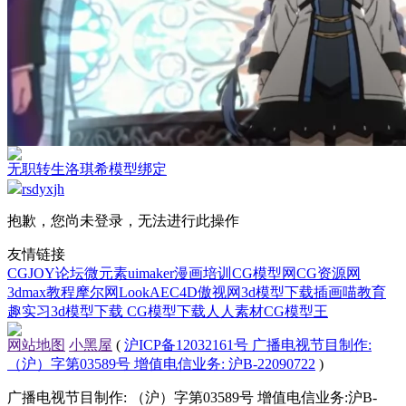
无职转生洛琪希模型绑定
rsdyxjh
抱歉，您尚未登录，无法进行此操作
友情链接
CGJOY论坛
微元素
uimaker
漫画培训
CG模型网
CG资源网
3dmax教程
摩尔网
LookAE
C4D
傲视网
3d模型下载
插画喵教育
趣实习
3d模型下载
CG模型下载
人人素材
CG模型王
网站地图
小黑屋
(
沪ICP备12032161号 广播电视节目制作:
（沪）字第03589号 增值电信业务: 沪B-22090722
)
广播电视节目制作: （沪）字第03589号 增值电信业务:沪B-