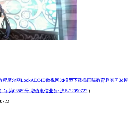
x教程
摩尔网
LookAE
C4D
傲视网
3d模型下载
插画喵教育
趣实习
3d
字第03589号 增值电信业务: 沪B-22090722
)
722