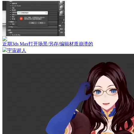
近期3ds Max打开场景/另存/编辑材质崩溃的
宇宙超人