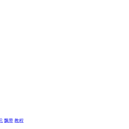
元
飘带
教程