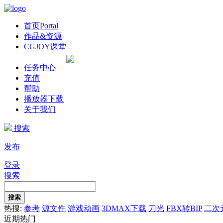
首页
Portal
作品&资源
CGJOY课堂
任务中心
充值
帮助
播放器下载
关于我们
搜索
发布
登录
搜索
搜索
热搜:
参考
源文件
游戏动画
3DMAX下载
刀光
FBX转BIP
二次
近期热门