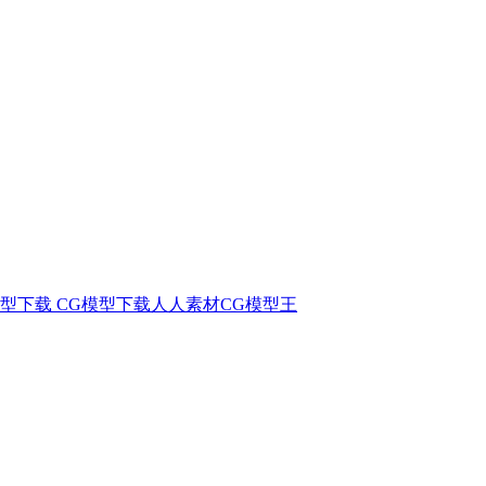
模型下载
CG模型下载
人人素材
CG模型王