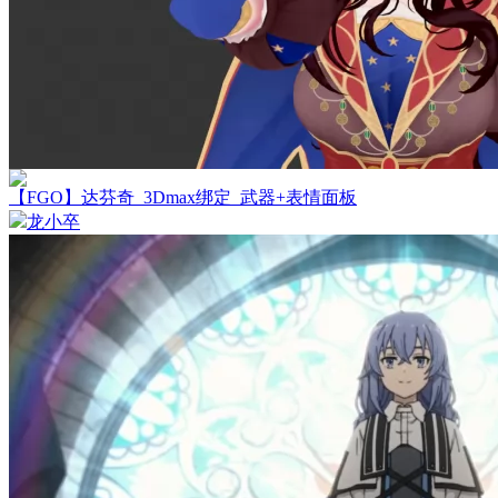
【FGO】达芬奇_3Dmax绑定_武器+表情面板
龙小卒