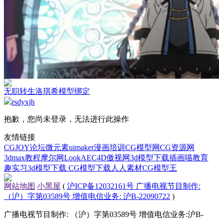
无职转生洛琪希模型绑定
rsdyxjh
抱歉，您尚未登录，无法进行此操作
友情链接
CGJOY论坛
微元素
uimaker
漫画培训
CG模型网
CG资源网
3dmax教程
摩尔网
LookAE
C4D
傲视网
3d模型下载
插画喵教育
趣实习
3d模型下载
CG模型下载
人人素材
CG模型王
网站地图
小黑屋
(
沪ICP备12032161号 广播电视节目制作:
（沪）字第03589号 增值电信业务: 沪B-22090722
)
广播电视节目制作: （沪）字第03589号 增值电信业务:沪B-