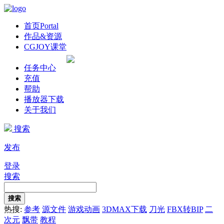
首页
Portal
作品&资源
CGJOY课堂
任务中心
充值
帮助
播放器下载
关于我们
搜索
发布
登录
搜索
搜索
热搜:
参考
源文件
游戏动画
3DMAX下载
刀光
FBX转BIP
二
次元
飘带
教程