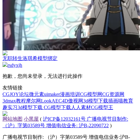
无职转生洛琪希模型绑定
rsdyxjh
抱歉，您尚未登录，无法进行此操作
友情链接
CGJOY论坛
微元素
uimaker
漫画培训
CG模型网
CG资源网
3dmax教程
摩尔网
LookAE
C4D
傲视网
3d模型下载
插画喵教育
趣实习
3d模型下载
CG模型下载
人人素材
CG模型王
网站地图
小黑屋
(
沪ICP备12032161号 广播电视节目制作:
（沪）字第03589号 增值电信业务: 沪B-22090722
)
广播电视节目制作: （沪）字第03589号 增值电信业务:沪B-