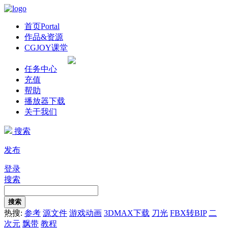
首页
Portal
作品&资源
CGJOY课堂
任务中心
充值
帮助
播放器下载
关于我们
搜索
发布
登录
搜索
搜索
热搜:
参考
源文件
游戏动画
3DMAX下载
刀光
FBX转BIP
二
次元
飘带
教程