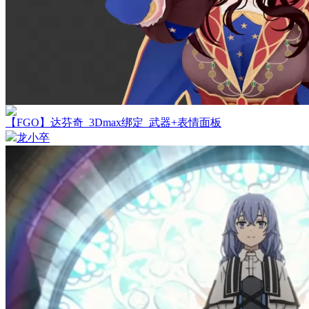
【FGO】达芬奇_3Dmax绑定_武器+表情面板
龙小卒