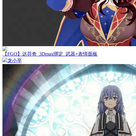
【FGO】达芬奇_3Dmax绑定_武器+表情面板
龙小卒