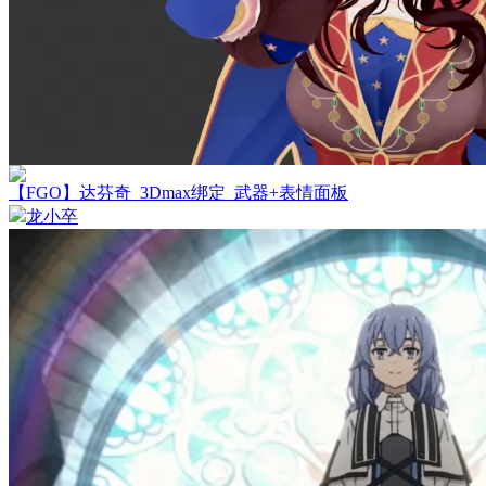
【FGO】达芬奇_3Dmax绑定_武器+表情面板
龙小卒