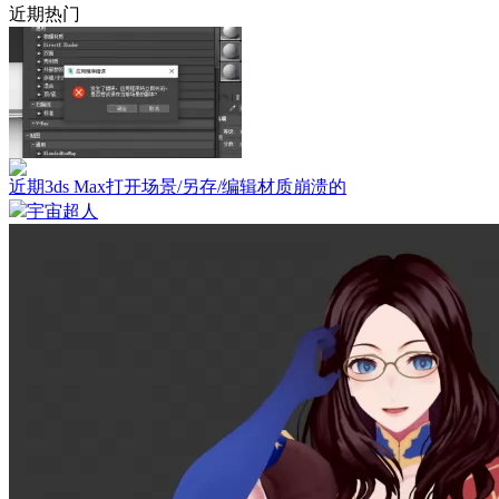
近期热门
近期3ds Max打开场景/另存/编辑材质崩溃的
宇宙超人