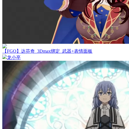
【FGO】达芬奇_3Dmax绑定_武器+表情面板
龙小卒