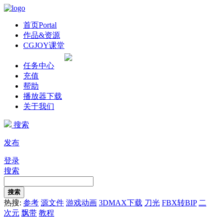
首页
Portal
作品&资源
CGJOY课堂
任务中心
充值
帮助
播放器下载
关于我们
搜索
发布
登录
搜索
搜索
热搜:
参考
源文件
游戏动画
3DMAX下载
刀光
FBX转BIP
二
次元
飘带
教程