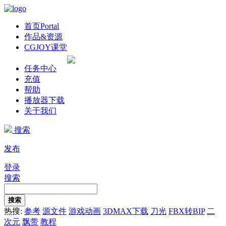
首页
Portal
作品&资源
CGJOY课堂
任务中心
充值
帮助
播放器下载
关于我们
搜索
发布
登录
搜索
搜索
热搜:
参考
源文件
游戏动画
3DMAX下载
刀光
FBX转BIP
二
次元
飘带
教程