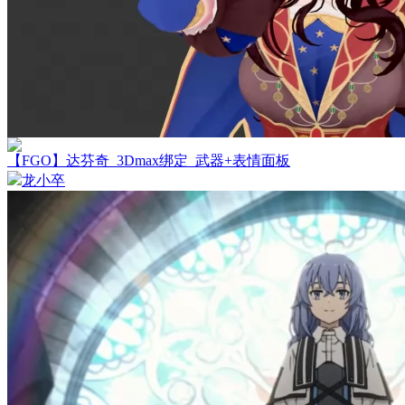
【FGO】达芬奇_3Dmax绑定_武器+表情面板
龙小卒