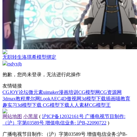
无职转生洛琪希模型绑定
rsdyxjh
抱歉，您尚未登录，无法进行此操作
友情链接
CGJOY论坛
微元素
uimaker
漫画培训
CG模型网
CG资源网
3dmax教程
摩尔网
LookAE
C4D
傲视网
3d模型下载
插画喵教育
趣实习
3d模型下载
CG模型下载
人人素材
CG模型王
网站地图
小黑屋
(
沪ICP备12032161号 广播电视节目制作:
（沪）字第03589号 增值电信业务: 沪B-22090722
)
广播电视节目制作: （沪）字第03589号 增值电信业务:沪B-