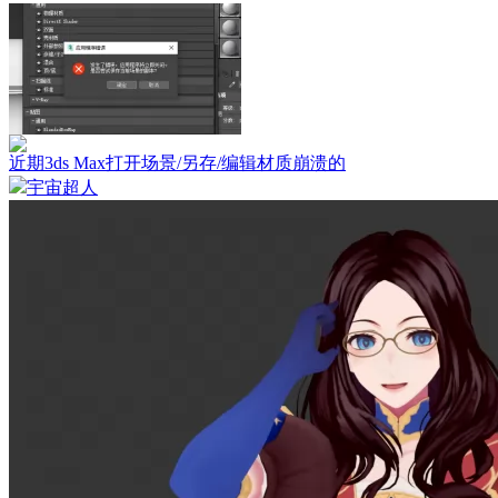
近期3ds Max打开场景/另存/编辑材质崩溃的
宇宙超人