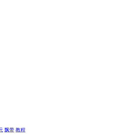
元
飘带
教程