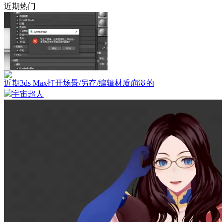
近期热门
近期3ds Max打开场景/另存/编辑材质崩溃的
宇宙超人