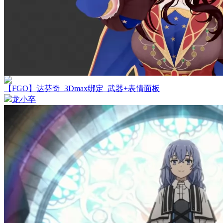
【FGO】达芬奇_3Dmax绑定_武器+表情面板
龙小卒