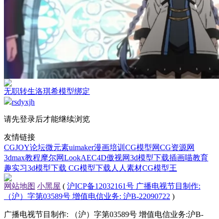
无职转生洛琪希模型绑定
rsdyxjh
请先登录后才能继续浏览
友情链接
CGJOY论坛
微元素
uimaker
漫画培训
CG模型网
CG资源网
3dmax教程
摩尔网
LookAE
C4D
傲视网
3d模型下载
插画喵教育
趣实习
3d模型下载
CG模型下载
人人素材
CG模型王
网站地图
小黑屋
(
沪ICP备12032161号 广播电视节目制作:
（沪）字第03589号 增值电信业务: 沪B-22090722
)
广播电视节目制作: （沪）字第03589号 增值电信业务:沪B-