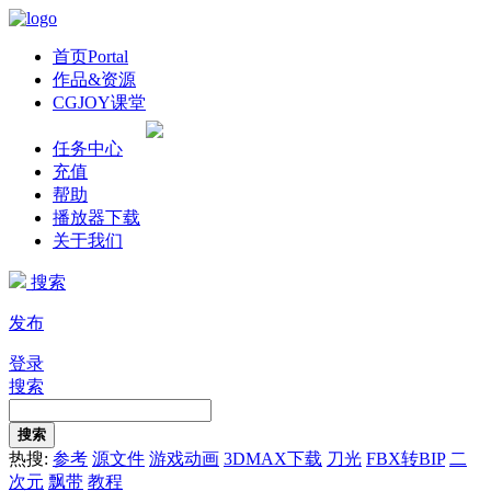
首页
Portal
作品&资源
CGJOY课堂
任务中心
充值
帮助
播放器下载
关于我们
搜索
发布
登录
搜索
搜索
热搜:
参考
源文件
游戏动画
3DMAX下载
刀光
FBX转BIP
二
次元
飘带
教程