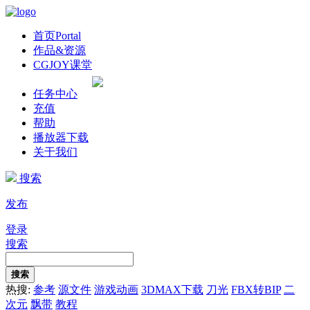
首页
Portal
作品&资源
CGJOY课堂
任务中心
充值
帮助
播放器下载
关于我们
搜索
发布
登录
搜索
搜索
热搜:
参考
源文件
游戏动画
3DMAX下载
刀光
FBX转BIP
二
次元
飘带
教程