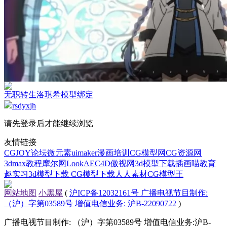
无职转生洛琪希模型绑定
rsdyxjh
请先登录后才能继续浏览
友情链接
CGJOY论坛
微元素
uimaker
漫画培训
CG模型网
CG资源网
3dmax教程
摩尔网
LookAE
C4D
傲视网
3d模型下载
插画喵教育
趣实习
3d模型下载
CG模型下载
人人素材
CG模型王
网站地图
小黑屋
(
沪ICP备12032161号 广播电视节目制作:
（沪）字第03589号 增值电信业务: 沪B-22090722
)
广播电视节目制作: （沪）字第03589号 增值电信业务:沪B-