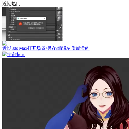
近期热门
近期3ds Max打开场景/另存/编辑材质崩溃的
宇宙超人