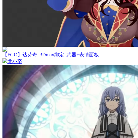
【FGO】达芬奇_3Dmax绑定_武器+表情面板
龙小卒