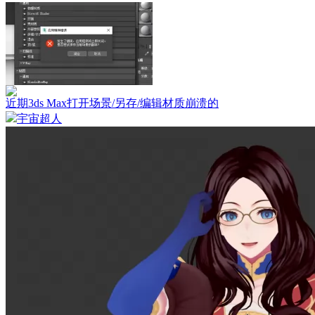
近期3ds Max打开场景/另存/编辑材质崩溃的
宇宙超人