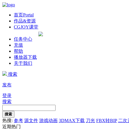
首页
Portal
作品&资源
CGJOY课堂
任务中心
充值
帮助
播放器下载
关于我们
搜索
发布
登录
搜索
搜索
热搜:
参考
源文件
游戏动画
3DMAX下载
刀光
FBX转BIP
二次
近期热门