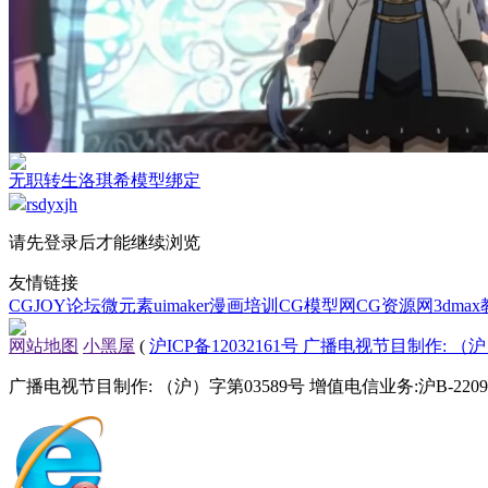
无职转生洛琪希模型绑定
rsdyxjh
请先登录后才能继续浏览
友情链接
CGJOY论坛
微元素
uimaker
漫画培训
CG模型网
CG资源网
3dma
网站地图
小黑屋
(
沪ICP备12032161号 广播电视节目制作: （沪）
广播电视节目制作: （沪）字第03589号 增值电信业务:沪B-22090