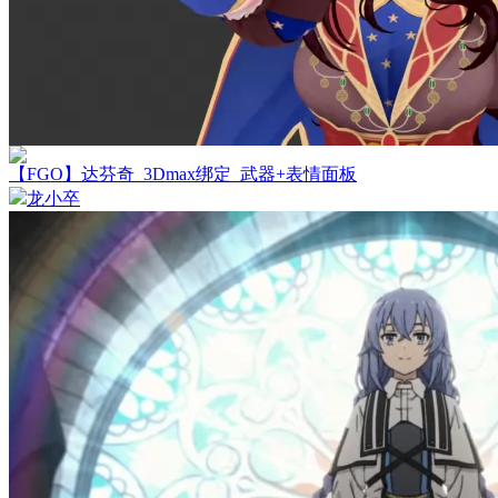
【FGO】达芬奇_3Dmax绑定_武器+表情面板
龙小卒