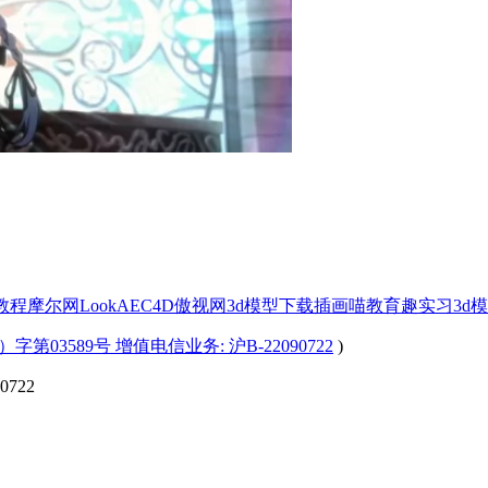
x教程
摩尔网
LookAE
C4D
傲视网
3d模型下载
插画喵教育
趣实习
3d
字第03589号 增值电信业务: 沪B-22090722
)
722