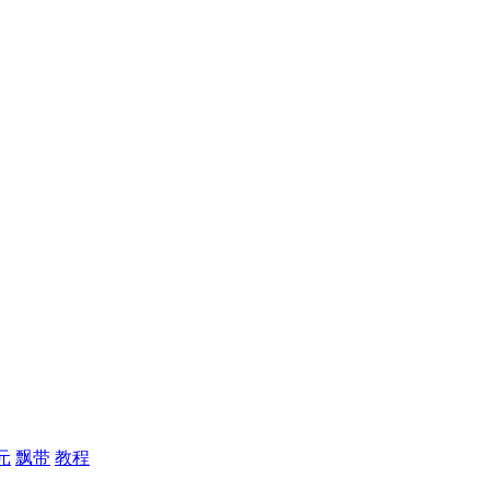
元
飘带
教程