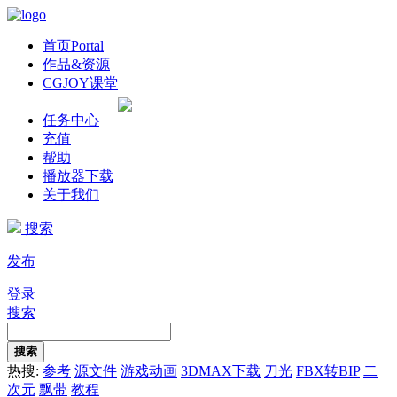
首页
Portal
作品&资源
CGJOY课堂
任务中心
充值
帮助
播放器下载
关于我们
搜索
发布
登录
搜索
搜索
热搜:
参考
源文件
游戏动画
3DMAX下载
刀光
FBX转BIP
二
次元
飘带
教程