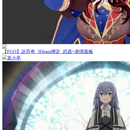
【FGO】达芬奇_3Dmax绑定_武器+表情面板
龙小卒