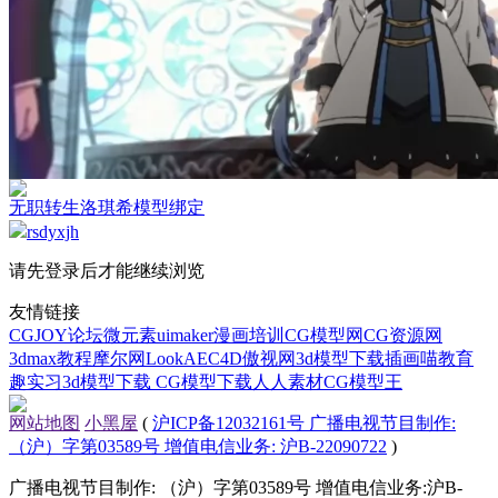
无职转生洛琪希模型绑定
rsdyxjh
请先登录后才能继续浏览
友情链接
CGJOY论坛
微元素
uimaker
漫画培训
CG模型网
CG资源网
3dmax教程
摩尔网
LookAE
C4D
傲视网
3d模型下载
插画喵教育
趣实习
3d模型下载
CG模型下载
人人素材
CG模型王
网站地图
小黑屋
(
沪ICP备12032161号 广播电视节目制作:
（沪）字第03589号 增值电信业务: 沪B-22090722
)
广播电视节目制作: （沪）字第03589号 增值电信业务:沪B-