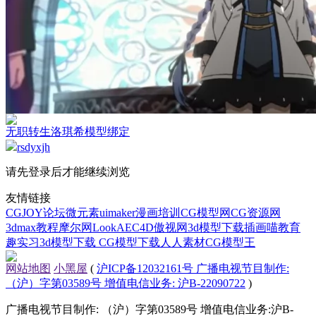
无职转生洛琪希模型绑定
rsdyxjh
请先登录后才能继续浏览
友情链接
CGJOY论坛
微元素
uimaker
漫画培训
CG模型网
CG资源网
3dmax教程
摩尔网
LookAE
C4D
傲视网
3d模型下载
插画喵教育
趣实习
3d模型下载
CG模型下载
人人素材
CG模型王
网站地图
小黑屋
(
沪ICP备12032161号 广播电视节目制作:
（沪）字第03589号 增值电信业务: 沪B-22090722
)
广播电视节目制作: （沪）字第03589号 增值电信业务:沪B-