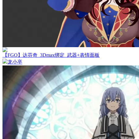
【FGO】达芬奇_3Dmax绑定_武器+表情面板
龙小卒