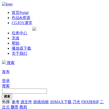
首页
Portal
作品&资源
CGJOY课堂
任务中心
充值
帮助
播放器下载
关于我们
搜索
发布
登录
搜索
搜索
热搜:
参考
源文件
游戏动画
3DMAX下载
刀光
FBX转BIP
二
次元
飘带
教程