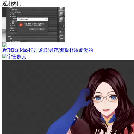
近期热门
近期3ds Max打开场景/另存/编辑材质崩溃的
宇宙超人