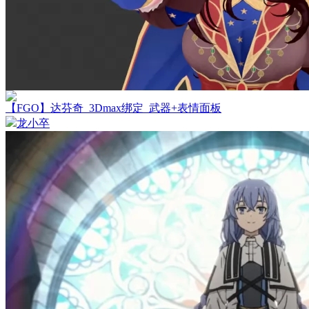
【FGO】达芬奇_3Dmax绑定_武器+表情面板
龙小卒