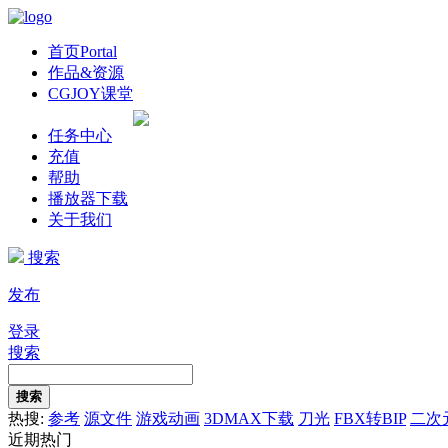
首页
Portal
作品&资源
CGJOY课堂
任务中心
充值
帮助
播放器下载
关于我们
搜索
发布
登录
搜索
搜索
热搜:
参考
源文件
游戏动画
3DMAX下载
刀光
FBX转BIP
二次
近期热门