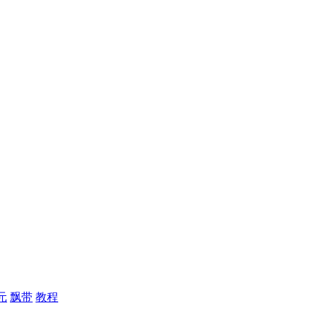
元
飘带
教程