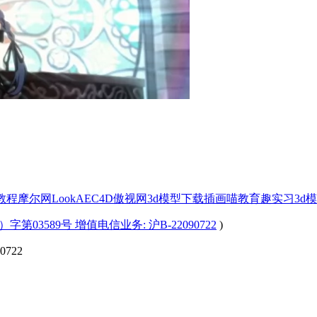
x教程
摩尔网
LookAE
C4D
傲视网
3d模型下载
插画喵教育
趣实习
3d
字第03589号 增值电信业务: 沪B-22090722
)
722