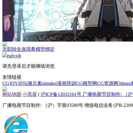
无职转生洛琪希模型绑定
rsdyxjh
请先登录后才能继续浏览
友情链接
CGJOY论坛
微元素
uimaker
漫画培训
CG模型网
CG资源网
3dma
网站地图
小黑屋
(
沪ICP备12032161号 广播电视节目制作: （沪）
广播电视节目制作: （沪）字第03589号 增值电信业务:沪B-22090