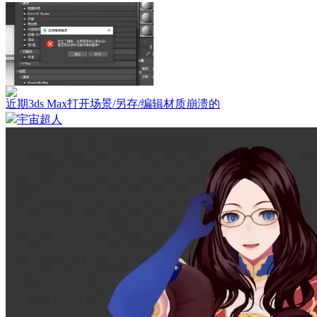
近期3ds Max打开场景/另存/编辑材质崩溃的
宇宙超人