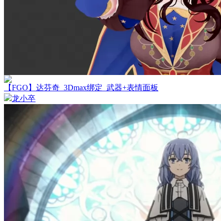
【FGO】达芬奇_3Dmax绑定_武器+表情面板
龙小卒