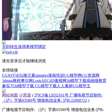
无职转生洛琪希模型绑定
rsdyxjh
请先登录后才能继续浏览
友情链接
CGJOY论坛
微元素
uimaker
漫画培训
CG模型网
CG资源网
3dmax教程
摩尔网
LookAE
C4D
傲视网
3d模型下载
插画喵教育
趣实习
3d模型下载
CG模型下载
人人素材
CG模型王
网站地图
小黑屋
(
沪ICP备12032161号 广播电视节目制作:
（沪）字第03589号 增值电信业务: 沪B-22090722
)
广播电视节目制作: （沪）字第03589号 增值电信业务:沪B-