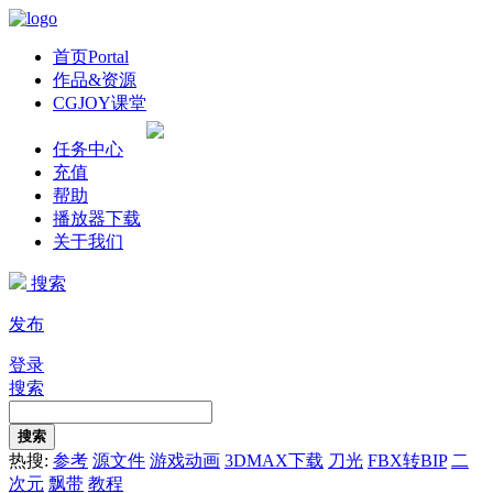
首页
Portal
作品&资源
CGJOY课堂
任务中心
充值
帮助
播放器下载
关于我们
搜索
发布
登录
搜索
搜索
热搜:
参考
源文件
游戏动画
3DMAX下载
刀光
FBX转BIP
二
次元
飘带
教程