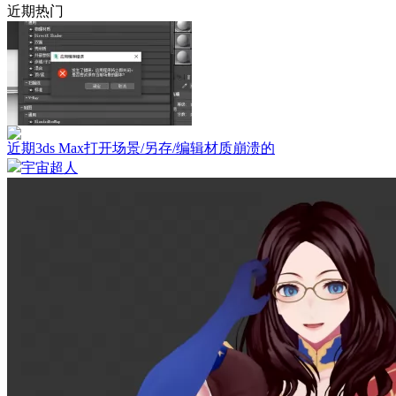
近期热门
近期3ds Max打开场景/另存/编辑材质崩溃的
宇宙超人