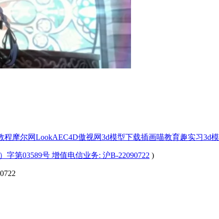
x教程
摩尔网
LookAE
C4D
傲视网
3d模型下载
插画喵教育
趣实习
3d
字第03589号 增值电信业务: 沪B-22090722
)
722