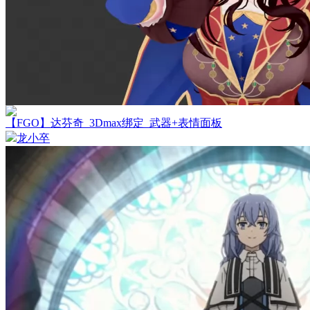
【FGO】达芬奇_3Dmax绑定_武器+表情面板
龙小卒