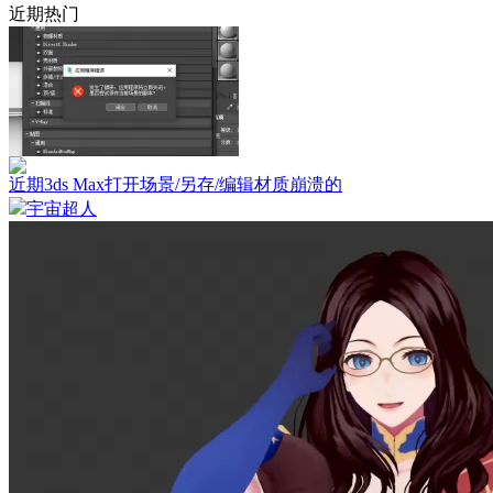
近期热门
近期3ds Max打开场景/另存/编辑材质崩溃的
宇宙超人