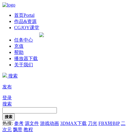
首页
Portal
作品&资源
CGJOY课堂
任务中心
充值
帮助
播放器下载
关于我们
搜索
发布
登录
搜索
搜索
热搜:
参考
源文件
游戏动画
3DMAX下载
刀光
FBX转BIP
二
次元
飘带
教程