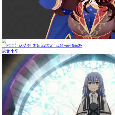
【FGO】达芬奇_3Dmax绑定_武器+表情面板
龙小卒