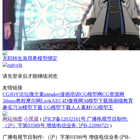
无职转生洛琪希模型绑定
rsdyxjh
请先登录后才能继续浏览
友情链接
CGJOY论坛
微元素
uimaker
漫画培训
CG模型网
CG资源网
3dmax教程
摩尔网
LookAE
C4D
傲视网
3d模型下载
插画喵教育
趣实习
3d模型下载
CG模型下载
人人素材
CG模型王
网站地图
小黑屋
(
沪ICP备12032161号 广播电视节目制作:
（沪）字第03589号 增值电信业务: 沪B-22090722
)
广播电视节目制作: （沪）字第03589号 增值电信业务:沪B-