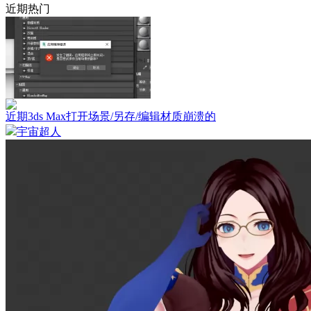
近期热门
近期3ds Max打开场景/另存/编辑材质崩溃的
宇宙超人