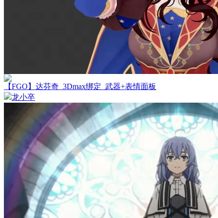
【FGO】达芬奇_3Dmax绑定_武器+表情面板
龙小卒