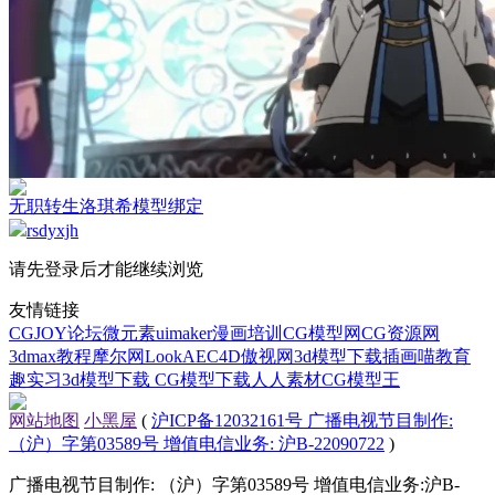
无职转生洛琪希模型绑定
rsdyxjh
请先登录后才能继续浏览
友情链接
CGJOY论坛
微元素
uimaker
漫画培训
CG模型网
CG资源网
3dmax教程
摩尔网
LookAE
C4D
傲视网
3d模型下载
插画喵教育
趣实习
3d模型下载
CG模型下载
人人素材
CG模型王
网站地图
小黑屋
(
沪ICP备12032161号 广播电视节目制作:
（沪）字第03589号 增值电信业务: 沪B-22090722
)
广播电视节目制作: （沪）字第03589号 增值电信业务:沪B-