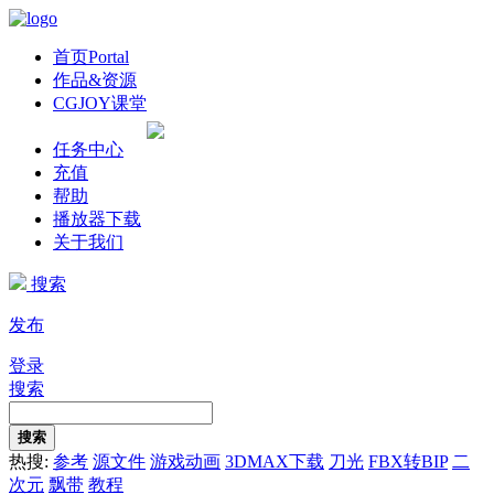
首页
Portal
作品&资源
CGJOY课堂
任务中心
充值
帮助
播放器下载
关于我们
搜索
发布
登录
搜索
搜索
热搜:
参考
源文件
游戏动画
3DMAX下载
刀光
FBX转BIP
二
次元
飘带
教程