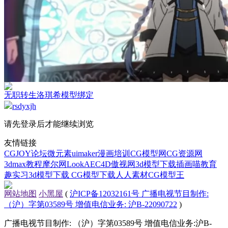
无职转生洛琪希模型绑定
rsdyxjh
请先登录后才能继续浏览
友情链接
CGJOY论坛
微元素
uimaker
漫画培训
CG模型网
CG资源网
3dmax教程
摩尔网
LookAE
C4D
傲视网
3d模型下载
插画喵教育
趣实习
3d模型下载
CG模型下载
人人素材
CG模型王
网站地图
小黑屋
(
沪ICP备12032161号 广播电视节目制作:
（沪）字第03589号 增值电信业务: 沪B-22090722
)
广播电视节目制作: （沪）字第03589号 增值电信业务:沪B-