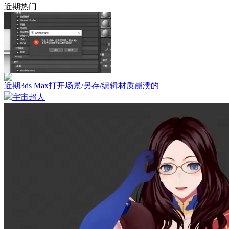
近期热门
近期3ds Max打开场景/另存/编辑材质崩溃的
宇宙超人