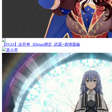
【FGO】达芬奇_3Dmax绑定_武器+表情面板
龙小卒