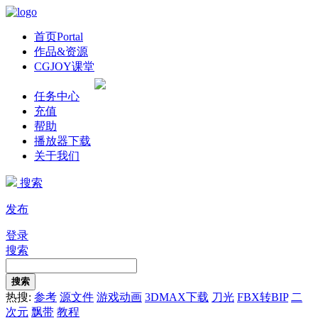
首页
Portal
作品&资源
CGJOY课堂
任务中心
充值
帮助
播放器下载
关于我们
搜索
发布
登录
搜索
搜索
热搜:
参考
源文件
游戏动画
3DMAX下载
刀光
FBX转BIP
二
次元
飘带
教程