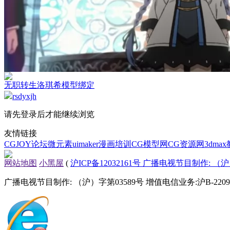
无职转生洛琪希模型绑定
rsdyxjh
请先登录后才能继续浏览
友情链接
CGJOY论坛
微元素
uimaker
漫画培训
CG模型网
CG资源网
3dma
网站地图
小黑屋
(
沪ICP备12032161号 广播电视节目制作: （沪）
广播电视节目制作: （沪）字第03589号 增值电信业务:沪B-22090