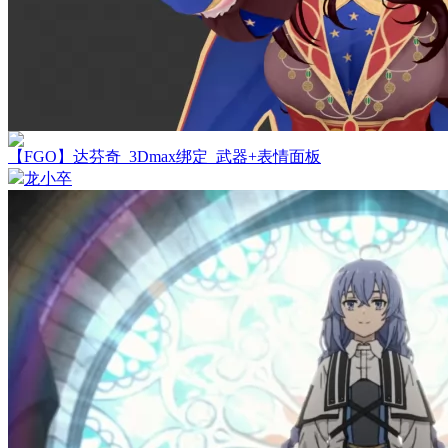
【FGO】达芬奇_3Dmax绑定_武器+表情面板
龙小卒