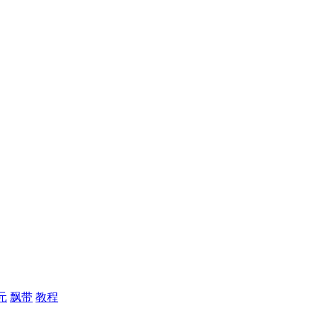
元
飘带
教程