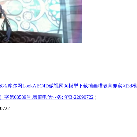
x教程
摩尔网
LookAE
C4D
傲视网
3d模型下载
插画喵教育
趣实习
3d
字第03589号 增值电信业务: 沪B-22090722
)
722