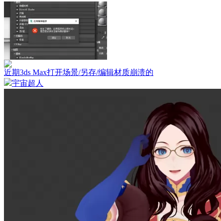
近期3ds Max打开场景/另存/编辑材质崩溃的
宇宙超人