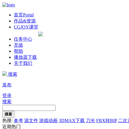
首页
Portal
作品&资源
CGJOY课堂
任务中心
充值
帮助
播放器下载
关于我们
搜索
发布
登录
搜索
搜索
热搜:
参考
源文件
游戏动画
3DMAX下载
刀光
FBX转BIP
二次
近期热门