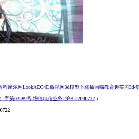
x教程
摩尔网
LookAE
C4D
傲视网
3d模型下载
插画喵教育
趣实习
3d
字第03589号 增值电信业务: 沪B-22090722
)
722