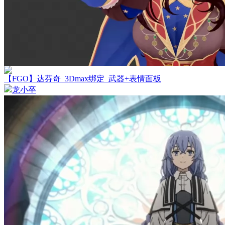
【FGO】达芬奇_3Dmax绑定_武器+表情面板
龙小卒