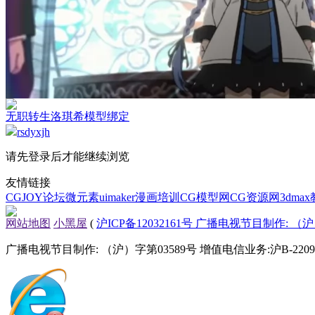
无职转生洛琪希模型绑定
rsdyxjh
请先登录后才能继续浏览
友情链接
CGJOY论坛
微元素
uimaker
漫画培训
CG模型网
CG资源网
3dma
网站地图
小黑屋
(
沪ICP备12032161号 广播电视节目制作: （沪）
广播电视节目制作: （沪）字第03589号 增值电信业务:沪B-22090