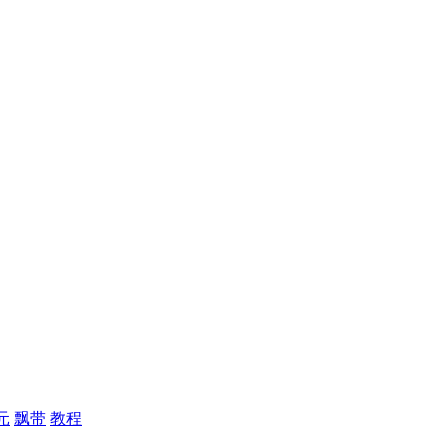
元
飘带
教程