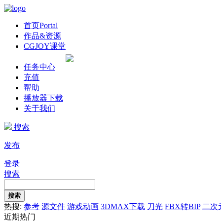
首页
Portal
作品&资源
CGJOY课堂
任务中心
充值
帮助
播放器下载
关于我们
搜索
发布
登录
搜索
搜索
热搜:
参考
源文件
游戏动画
3DMAX下载
刀光
FBX转BIP
二次
近期热门