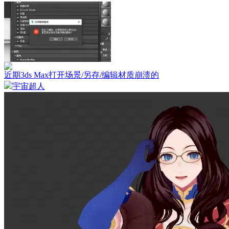
近期3ds Max打开场景/另存/编辑材质崩溃的
宇宙超人