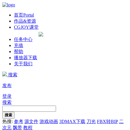
首页
Portal
作品&资源
CGJOY课堂
任务中心
充值
帮助
播放器下载
关于我们
搜索
发布
登录
搜索
搜索
热搜:
参考
源文件
游戏动画
3DMAX下载
刀光
FBX转BIP
二
次元
飘带
教程