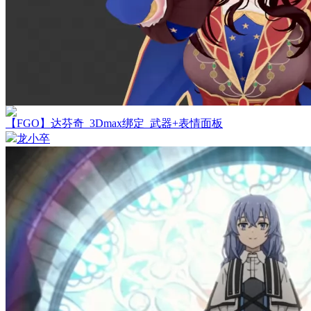
【FGO】达芬奇_3Dmax绑定_武器+表情面板
龙小卒