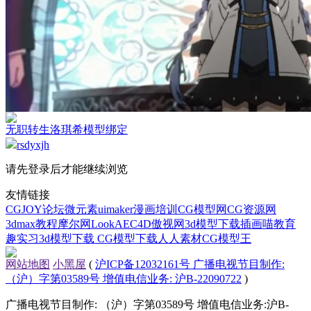
无职转生洛琪希模型绑定
rsdyxjh
请先登录后才能继续浏览
友情链接
CGJOY论坛
微元素
uimaker
漫画培训
CG模型网
CG资源网
3dmax教程
摩尔网
LookAE
C4D
傲视网
3d模型下载
插画喵教育
趣实习
3d模型下载
CG模型下载
人人素材
CG模型王
网站地图
小黑屋
(
沪ICP备12032161号 广播电视节目制作:
（沪）字第03589号 增值电信业务: 沪B-22090722
)
广播电视节目制作: （沪）字第03589号 增值电信业务:沪B-