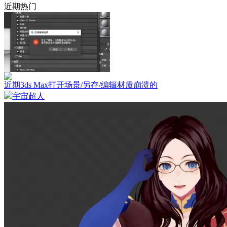
近期热门
近期3ds Max打开场景/另存/编辑材质崩溃的
宇宙超人