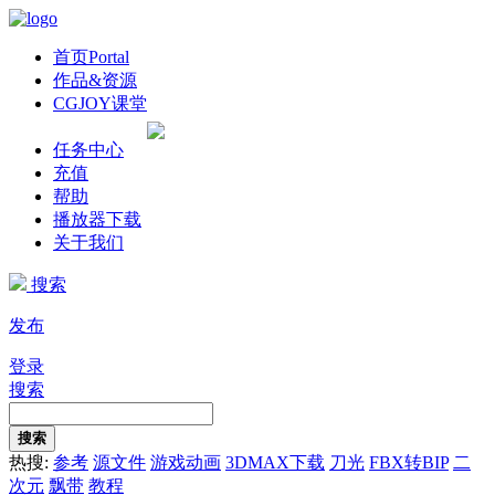
首页
Portal
作品&资源
CGJOY课堂
任务中心
充值
帮助
播放器下载
关于我们
搜索
发布
登录
搜索
搜索
热搜:
参考
源文件
游戏动画
3DMAX下载
刀光
FBX转BIP
二
次元
飘带
教程