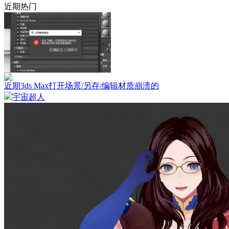
近期热门
近期3ds Max打开场景/另存/编辑材质崩溃的
宇宙超人