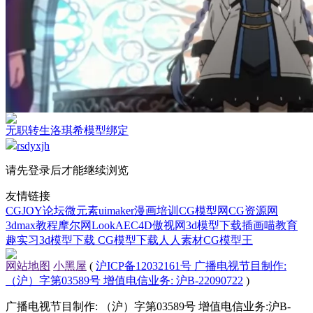
无职转生洛琪希模型绑定
rsdyxjh
请先登录后才能继续浏览
友情链接
CGJOY论坛
微元素
uimaker
漫画培训
CG模型网
CG资源网
3dmax教程
摩尔网
LookAE
C4D
傲视网
3d模型下载
插画喵教育
趣实习
3d模型下载
CG模型下载
人人素材
CG模型王
网站地图
小黑屋
(
沪ICP备12032161号 广播电视节目制作:
（沪）字第03589号 增值电信业务: 沪B-22090722
)
广播电视节目制作: （沪）字第03589号 增值电信业务:沪B-