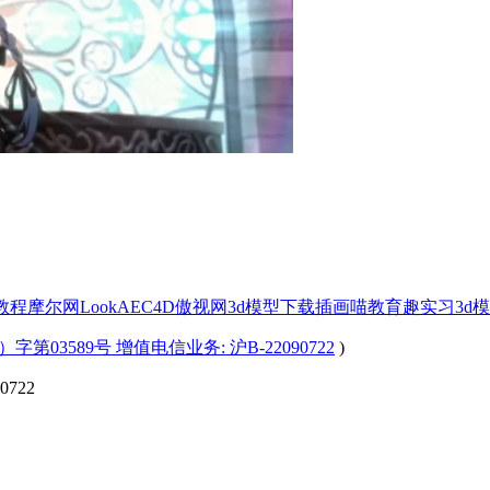
x教程
摩尔网
LookAE
C4D
傲视网
3d模型下载
插画喵教育
趣实习
3d
字第03589号 增值电信业务: 沪B-22090722
)
722