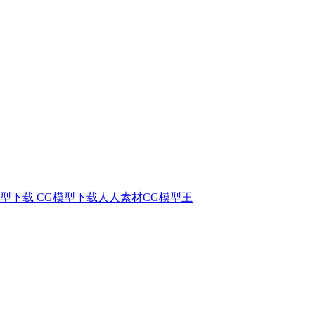
模型下载
CG模型下载
人人素材
CG模型王