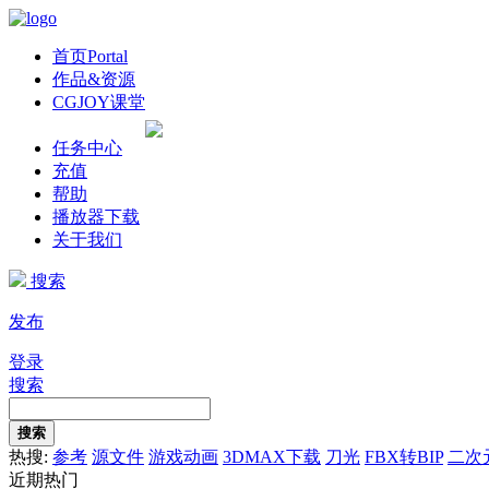
首页
Portal
作品&资源
CGJOY课堂
任务中心
充值
帮助
播放器下载
关于我们
搜索
发布
登录
搜索
搜索
热搜:
参考
源文件
游戏动画
3DMAX下载
刀光
FBX转BIP
二次
近期热门