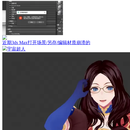
近期3ds Max打开场景/另存/编辑材质崩溃的
宇宙超人